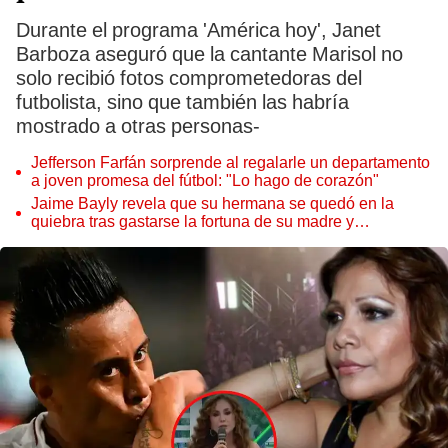
Durante el programa 'América hoy', Janet
Barboza aseguró que la cantante Marisol no
solo recibió fotos comprometedoras del
futbolista, sino que también las habría
mostrado a otras personas-
Jefferson Farfán sorprende al regalarle un departamento
a joven promesa del fútbol: "Lo hago de corazón"
Jaime Bayly revela que su hermana se quedó en la
quiebra tras gastarse la fortuna de su madre y
denunciarla: "Pedía más"