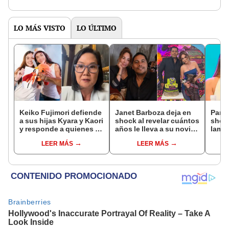
LO MÁS VISTO
LO ÚLTIMO
Keiko Fujimori defiende
Janet Barboza deja en
Pame
a sus hijas Kyara y Kaori
shock al revelar cuántos
shock
y responde a quienes la
años le lleva a su novio
lame
llaman ‘suegra’ en vivo:
empresario: “Estoy en la
que 
LEER MÁS
LEER MÁS
“No pueden decirme”
plenitud”
de La
el día