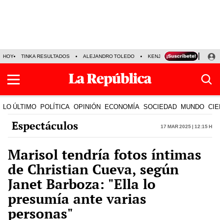
HOY
TINKA RESULTADOS
ALEJANDRO TOLEDO
KENJI FUJIMORI
PRECIO
LO ÚLTIMO
POLÍTICA
OPINIÓN
ECONOMÍA
SOCIEDAD
MUNDO
CIE
Espectáculos
17 Mar 2025 | 12:15 h
Marisol tendría fotos íntimas
de Christian Cueva, según
Janet Barboza: "Ella lo
presumía ante varias
personas"