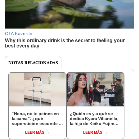
NOTAS RELACIONADAS
“Nena, no te peines en
¿Quién es y a qué se
la cama”: ¿qué
dedica Kyara Villanella,
superstición esconde la
la hija de Keiko Fujimori
famosa frase de los
que le dio la contra a
LEER MÁS
LEER MÁS
Enanitos Verdes?
nivel nacional?