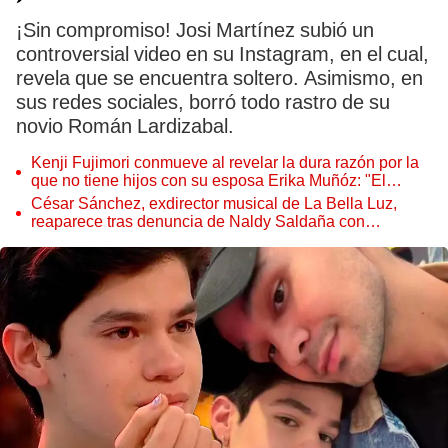
¡Sin compromiso! Josi Martínez subió un
controversial video en su Instagram, en el cual,
revela que se encuentra soltero. Asimismo, en
sus redes sociales, borró todo rastro de su
novio Román Lardizabal.
Kenji Fujimori conmueve al revelar la dura razón por la
que no tiene hijos con su esposa Erika Muñóz: "El
proceso judicial"
César Sánchez, exdirector musical de La Bella Luz,
reaparece tras denuncia de Naldy Saldaña con
polémico pedido