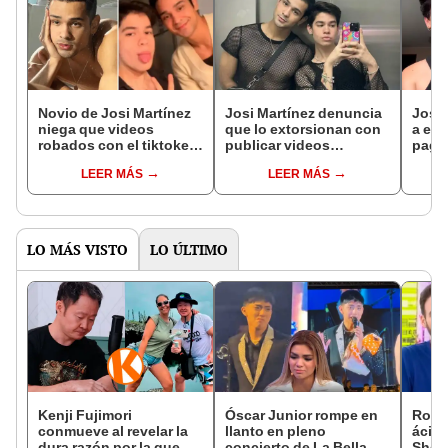
Novio de Josi Martínez
Josi Martínez denuncia
Josi 
niega que videos
que lo extorsionan con
a emp
robados con el tiktoker
publicar videos
pagó 
hayan sido sexuales:
privados con su novio:
publi
LEER MÁS
LEER MÁS
"Eran privados"
“Una pesadilla”
dóla
LO MÁS VISTO
LO ÚLTIMO
Kenji Fujimori
Óscar Junior rompe en
Rodr
conmueve al revelar la
llanto en pleno
ácida
dura razón por la que no
concierto de La Bella
Sheyl