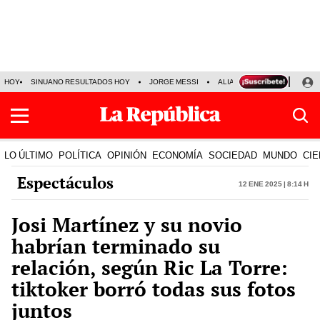
HOY
SINUANO RESULTADOS HOY
JORGE MESSI
ALIANZA LIMA VS SPORT BO
LO ÚLTIMO
POLÍTICA
OPINIÓN
ECONOMÍA
SOCIEDAD
MUNDO
CIE
Espectáculos
12 Ene 2025 | 8:14 h
Josi Martínez y su novio
habrían terminado su
relación, según Ric La Torre:
tiktoker borró todas sus fotos
juntos