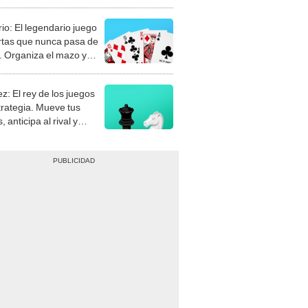
rio: El legendario juego
rtas que nunca pasa de
 Organiza el mazo y
stra tu habilidad.
z: El rey de los juegos
trategia. Mueve tus
, anticipa al rival y
gue el jaque mate.