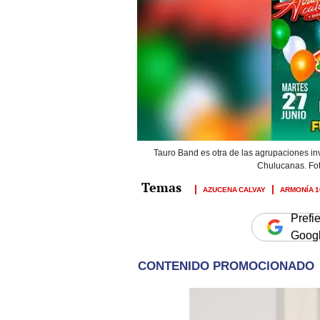
Tauro Band es otra de las agrupaciones inv
Chulucanas. Fot
AZUCENA CALVAY
ARMONÍA 1
Prefi
Goog