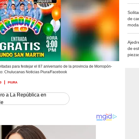
Solita
de ca
moda.
demue
Ajedre
de es
piezas
consi
itadas para festejar el 87 aniversario de la provincia de Morropón-
o: Chulucanas Noticias Piura/Facebook
0
PIURA
ero a La República en
le