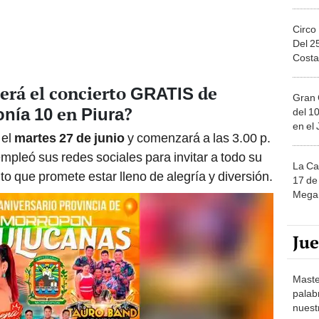
Circo
Del 2
Costa
erá el concierto
de
GRATIS
Gran 
en
?
nía 10
Piura
del 10
en el
 el
martes 27 de junio
y comenzará a las 3.00 p.
mpleó sus redes sociales para invitar a todo su
La Ca
to que promete estar lleno de alegría y diversión.
17 de 
Mega 
Ju
Maste
palab
nuest