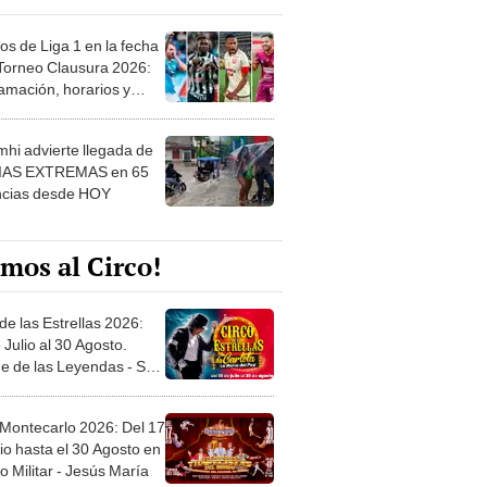
os de Liga 1 en la fecha
 Torneo Clausura 2026:
amación, horarios y
 ver
hi advierte llegada de
IAS EXTREMAS en 65
ncias desde HOY
mos al Circo!
de las Estrellas 2026:
 Julio al 30 Agosto.
e de las Leyendas - San
l
 Montecarlo 2026: Del 17
io hasta el 30 Agosto en
o Militar - Jesús María