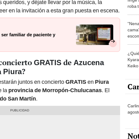
 queridos, y déjate llevar por la música, la
roba 
leer en la invitación a esta gran puesta en escena.
Piura
“Nena
cama”
 ser familiar de paciente y
escon
los E
¿Quié
Kyara 
 concierto
de
GRATIS
Azucena
Keiko 
n
?
Piura
contra
estarán juntos en concierto
GRATIS
en
Piura
Car
 la
provincia de Morropón-Chulucanas
. El
do San Martín
.
Carli
agost
No