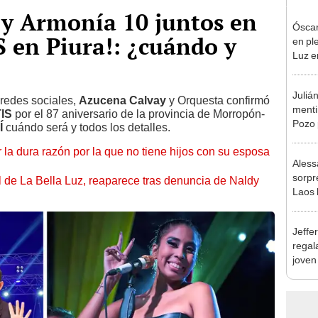
 y Armonía 10 juntos en
Óscar
 en Piura!: ¿cuándo y
en pl
Luz e
denun
Juliá
redes sociales,
Azucena Calvay
y Orquesta confirmó
mentir
IS
por el 87 aniversario de la provincia de Morropón-
Pozo 
Í
cuándo será y todos los detalles.
no, n
 la dura razón por la que no tiene hijos con su esposa
Aless
sorpr
 de La Bella Luz, reaparece tras denuncia de Naldy
Laos 
supue
extra
Jeffe
regal
joven
hago 