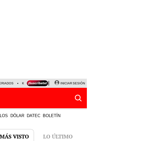
ERIADOS
KEIKO FUJIMORI
NALDY SALDAÑA
INICIAR SESIÓN
JAVIER MILEI
PARTIDOS DE
LOS
DÓLAR
DATEC
BOLETÍN
 MÁS VISTO
LO ÚLTIMO