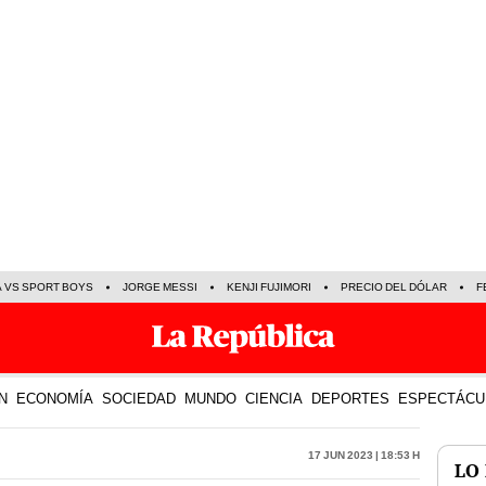
A VS SPORT BOYS
JORGE MESSI
KENJI FUJIMORI
PRECIO DEL DÓLAR
F
N
ECONOMÍA
SOCIEDAD
MUNDO
CIENCIA
DEPORTES
ESPECTÁCU
17 Jun 2023 | 18:53 h
LO