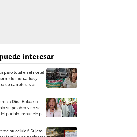
puede interesar
an paro total en el norte!
ierre de mercados y
eo de carreteras en
zo a Dina Boluarte
ros a Dina Boluarte:
la su palabra y no se
 del pueblo, renuncie por
cia”
este su celular! Sujeto
ser familiar de paciente y