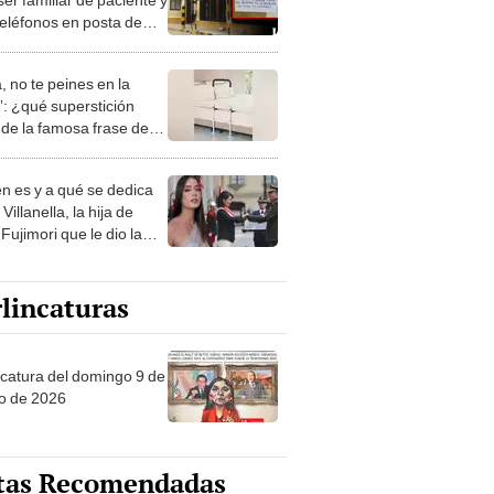
teléfonos en posta de
, no te peines en la
: ¿qué superstición
de la famosa frase de
nanitos Verdes?
n es y a qué se dedica
Villanella, la hija de
Fujimori que le dio la
 a nivel nacional?
lincaturas
ncatura del domingo 9 de
o de 2026
tas Recomendadas