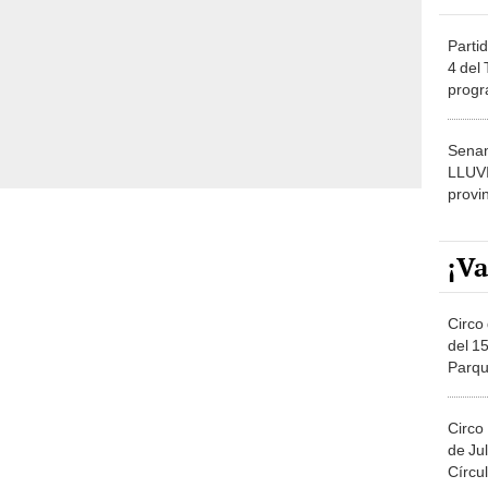
Partid
4 del
progr
dónde
Senam
LLUV
provi
¡Va
Circo 
del 15
Parqu
Migue
Circo
de Jul
Círcul