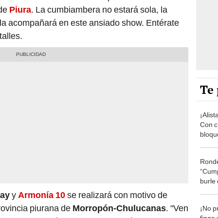
 de
Piura
. La cumbiambera no estará sola, la
la acompañará en este ansiado show. Entérate
alles.
Te 
¡Alist
Con c
bloqu
recha
Ronde
“Cump
burle
decen
vay
y
Armonía 10
se realizará con motivo de
provincia piurana de
Morropón-Chulucanas
. "Ven
¡No pr
finge 