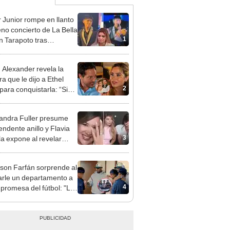
 Junior rompe en llanto
eno concierto de La Bella
1
n Tarapoto tras
cia de Naldy Saldaña
n Alexander revela la
a que le dijo a Ethel
2
para conquistarla: “Si
o hubiéramos salido”
andra Fuller presume
endente anillo y Flavia
3
la expone al revelar
sta relación con joven
njero: "Es 'colágeno'"
rson Farfán sorprende al
arle un departamento a
4
 promesa del fútbol: "Lo
de corazón"