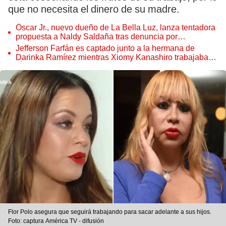
que no necesita el dinero de su madre.
Óscar Jr., nuevo dueño de La Bella Luz, lanza tentadora
propuesta a Naldy Saldaña tras denuncia por
tocamientos
Jefferson Farfán es captado junto a la hermana de
Darinka Ramírez mientras Xiomy Kanashiro trabajaba:
“Él tiene sus…”
Flor Polo asegura que seguirá trabajando para sacar adelante a sus hijos.
Foto: captura América TV - difusión