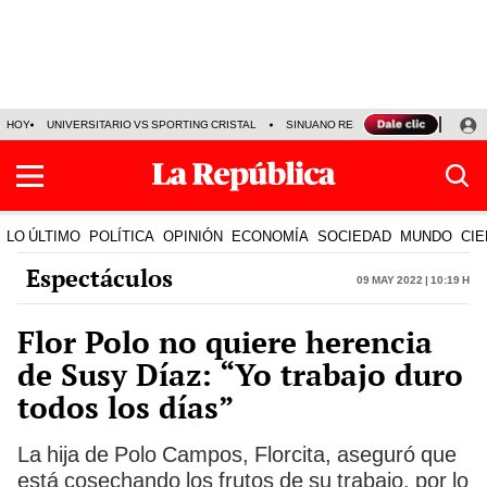
HOY
UNIVERSITARIO VS SPORTING CRISTAL
SINUANO RESULTADOS HOY
CA
LO ÚLTIMO
POLÍTICA
OPINIÓN
ECONOMÍA
SOCIEDAD
MUNDO
CIE
Espectáculos
09 May 2022 | 10:19 h
Flor Polo no quiere herencia
de Susy Díaz: “Yo trabajo duro
todos los días”
La hija de Polo Campos, Florcita, aseguró que
está cosechando los frutos de su trabajo, por lo