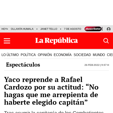
HOY
OLLANTA HUMALA
JANET TELLO
7 DE AGOSTO
TINKA RESULTADOS
LO ÚLTIMO
POLÍTICA
OPINIÓN
ECONOMÍA
SOCIEDAD
MUNDO
CIE
Espectáculos
26 Feb 2022 | 9:07 h
Yaco reprende a Rafael
Cardozo por su actitud: “No
hagas que me arrepienta de
haberte elegido capitán”