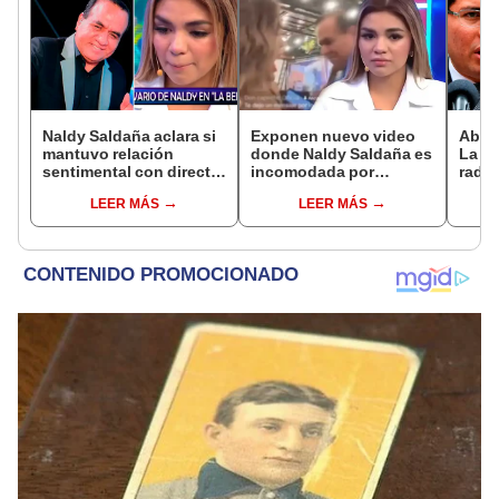
Naldy Saldaña aclara si
Exponen nuevo video
Abog
mantuvo relación
donde Naldy Saldaña es
La Be
sentimental con director
incomodada por
radic
de La Bella Luz tras
exdirector de La Bella
difus
LEER MÁS
LEER MÁS
denunciarlo por
Luz: la agarra de la
comp
tocamientos: “Me
mano sin su
audio
parece muy bajo”
consentimiento