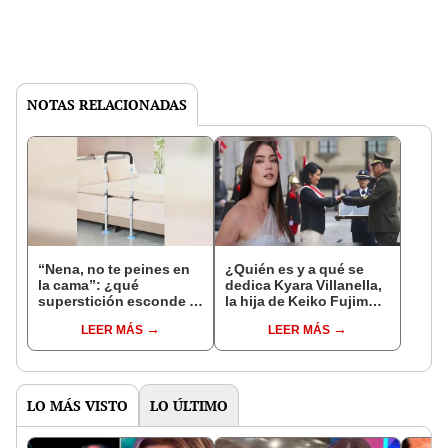
NOTAS RELACIONADAS
“Nena, no te peines en
¿Quién es y a qué se
la cama”: ¿qué
dedica Kyara Villanella,
superstición esconde la
la hija de Keiko Fujimori
famosa frase de los
que le dio la contra a
LEER MÁS
LEER MÁS
Enanitos Verdes?
nivel nacional?
LO MÁS VISTO
LO ÚLTIMO