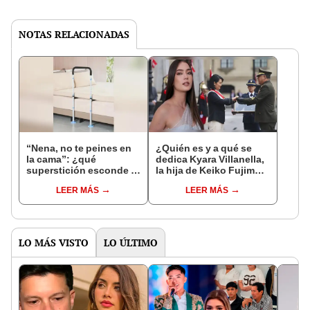
NOTAS RELACIONADAS
“Nena, no te peines en
¿Quién es y a qué se
la cama”: ¿qué
dedica Kyara Villanella,
superstición esconde la
la hija de Keiko Fujimori
famosa frase de los
que le dio la contra a
LEER MÁS
LEER MÁS
Enanitos Verdes?
nivel nacional?
LO MÁS VISTO
LO ÚLTIMO