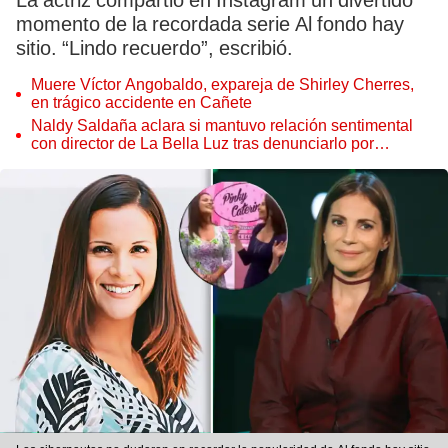
La actriz compartió en Instagram un divertido
momento de la recordada serie Al fondo hay
sitio. “Lindo recuerdo”, escribió.
Muere Víctor Angobaldo, expareja de Shirley Cherres,
en trágico accidente en Cañete
Naldy Saldaña aclara si mantuvo relación sentimental
con director de La Bella Luz tras denunciarlo por
tocamientos: “Me parece muy bajo”