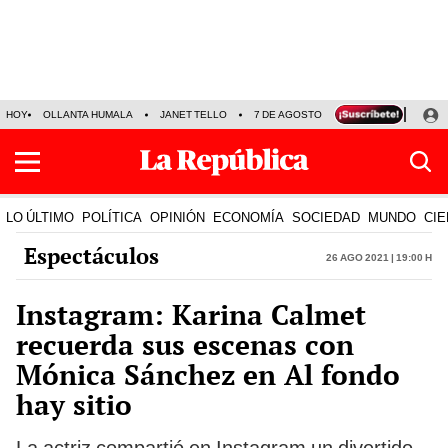
HOY
OLLANTA HUMALA
JANET TELLO
7 DE AGOSTO
TINKA RESULTADOS
LO ÚLTIMO
POLÍTICA
OPINIÓN
ECONOMÍA
SOCIEDAD
MUNDO
CIE
Espectáculos
26 Ago 2021 | 19:00 h
Instagram: Karina Calmet
recuerda sus escenas con
Mónica Sánchez en Al fondo
hay sitio