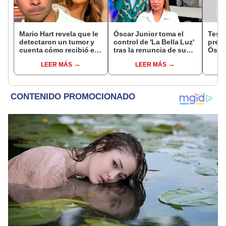
Mario Hart revela que le
Óscar Junior toma el
Test
detectaron un tumor y
control de 'La Bella Luz'
presu
cuenta cómo recibió el
tras la renuncia de su
Óscar
diagnóstico: "Dolores
padre a la orquesta por
dueño
LEER MÁS
LEER MÁS
muy fuertes..."
caso Naldy Saldaña
"Humi