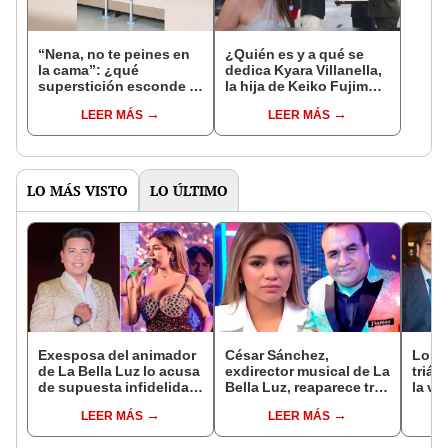
“Nena, no te peines en
¿Quién es y a qué se
la cama”: ¿qué
dedica Kyara Villanella,
superstición esconde la
la hija de Keiko Fujimori
famosa frase de los
que le dio la contra a
LEER MÁS
LEER MÁS
Enanitos Verdes?
nivel nacional?
LO MÁS VISTO
LO ÚLTIMO
Exesposa del animador
César Sánchez,
Los 
de La Bella Luz lo acusa
exdirector musical de La
triá
de supuesta infidelidad
Bella Luz, reaparece tras
la vi
con Naldy Saldaña y
denuncia de Naldy
LEER MÁS
LEER MÁS
expone chats
Saldaña con polémico
pedido: "Pido respetar