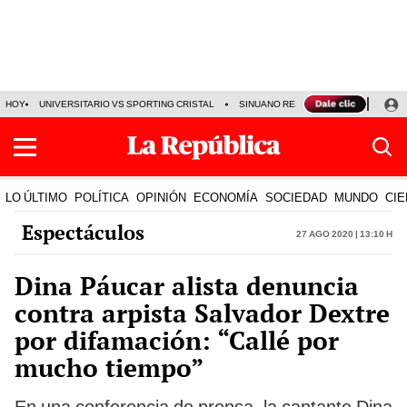
HOY
UNIVERSITARIO VS SPORTING CRISTAL
SINUANO RESULTADOS HOY
CA
LO ÚLTIMO
POLÍTICA
OPINIÓN
ECONOMÍA
SOCIEDAD
MUNDO
CIE
Espectáculos
27 Ago 2020 | 13:10 h
Dina Páucar alista denuncia
contra arpista Salvador Dextre
por difamación: “Callé por
mucho tiempo”