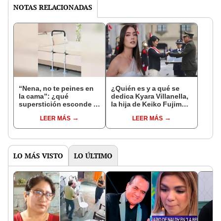
NOTAS RELACIONADAS
“Nena, no te peines en
¿Quién es y a qué se
la cama”: ¿qué
dedica Kyara Villanella,
superstición esconde la
la hija de Keiko Fujimori
famosa frase de los
que le dio la contra a
LEER MÁS
LEER MÁS
Enanitos Verdes?
nivel nacional?
LO MÁS VISTO
LO ÚLTIMO