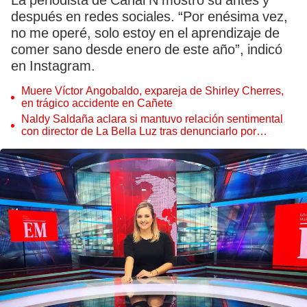
La periodista de Canal N mostró su antes y
después en redes sociales. “Por enésima vez,
no me operé, solo estoy en el aprendizaje de
comer sano desde enero de este año”, indicó
en Instagram.
Muere Víctor Angobaldo, expareja de Shirley Cherres,
en trágico accidente en Cañete
Naldy Saldaña aclara si mantuvo relación sentimental
con director de La Bella Luz tras denunciarlo por
tocamientos: “Me parece muy bajo”