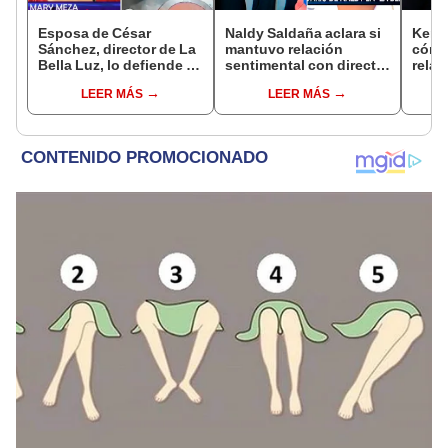
Esposa de César
Naldy Saldaña aclara si
Kenji
Sánchez, director de La
mantuvo relación
cómo 
Bella Luz, lo defiende y
sentimental con director
relac
asegura que él confesó
de La Bella Luz tras
Fujim
LEER MÁS
LEER MÁS
relación clandestina
denunciarlo por
ausen
con Naldy Saldaña:
tocamientos: “Me
event
"Hace dos años"
parece muy bajo”
Érika