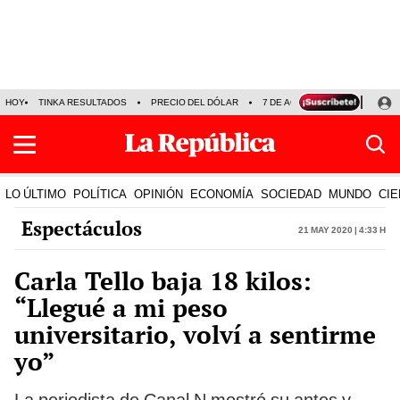
HOY
TINKA RESULTADOS
PRECIO DEL DÓLAR
7 DE AGOSTO
OLLANTA H
LO ÚLTIMO
POLÍTICA
OPINIÓN
ECONOMÍA
SOCIEDAD
MUNDO
CIE
Espectáculos
21 May 2020 | 4:33 h
Carla Tello baja 18 kilos:
“Llegué a mi peso
universitario, volví a sentirme
yo”