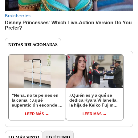
NOTAS RELACIONADAS
“Nena, no te peines en
¿Quién es y a qué se
la cama”: ¿qué
dedica Kyara Villanella,
superstición esconde la
la hija de Keiko Fujimori
famosa frase de los
que le dio la contra a
LEER MÁS
LEER MÁS
Enanitos Verdes?
nivel nacional?
LO MÁS VISTO
LO ÚLTIMO