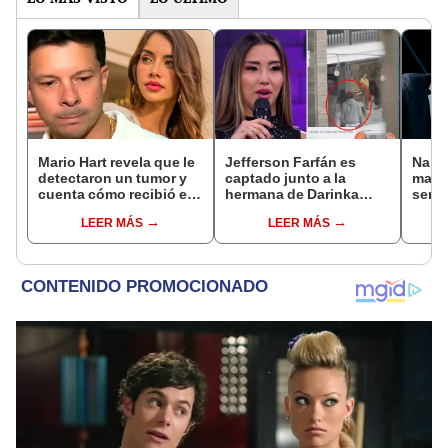
Mario Hart revela que le
Jefferson Farfán es
Naldy
detectaron un tumor y
captado junto a la
mant
cuenta cómo recibió el
hermana de Darinka
senti
diagnóstico: "Dolores
Ramírez mientras Xiomy
de La
LEER MÁS
LEER MÁS
muy fuertes..."
Kanashiro trabajaba: “Él
denun
tiene sus…”
toca
pare