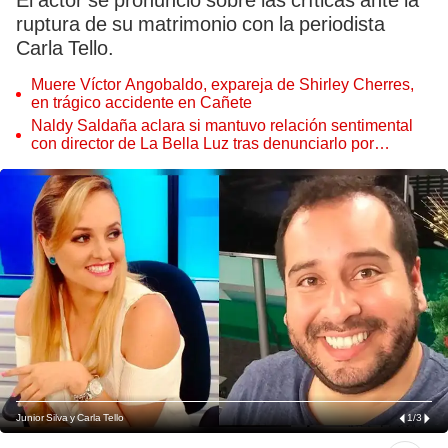
El actor se pronunció sobre las críticas ante la
ruptura de su matrimonio con la periodista
Carla Tello.
Muere Víctor Angobaldo, expareja de Shirley Cherres,
en trágico accidente en Cañete
Naldy Saldaña aclara si mantuvo relación sentimental
con director de La Bella Luz tras denunciarlo por
tocamientos: “Me parece muy bajo”
Junior Silva y Carla Tello
1
/
3