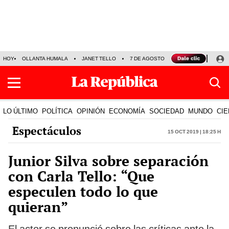
HOY
OLLANTA HUMALA
JANET TELLO
7 DE AGOSTO
TINKA RESULTADOS
LO ÚLTIMO
POLÍTICA
OPINIÓN
ECONOMÍA
SOCIEDAD
MUNDO
CIE
Espectáculos
15 Oct 2019 | 18:25 h
Junior Silva sobre separación
con Carla Tello: “Que
especulen todo lo que
quieran”