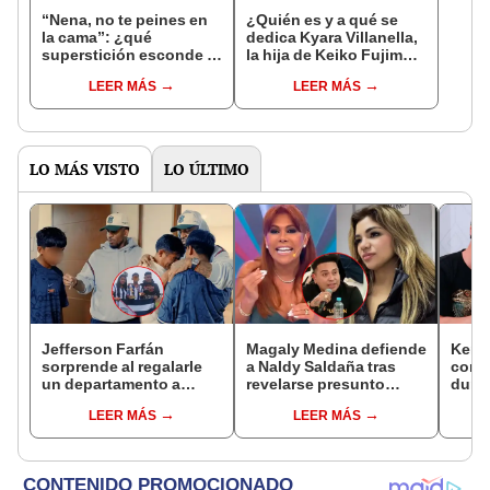
“Nena, no te peines en
¿Quién es y a qué se
la cama”: ¿qué
dedica Kyara Villanella,
superstición esconde la
la hija de Keiko Fujimori
famosa frase de los
que le dio la contra a
LEER MÁS
LEER MÁS
Enanitos Verdes?
nivel nacional?
LO MÁS VISTO
LO ÚLTIMO
Jefferson Farfán
Magaly Medina defiende
Kenji
sorprende al regalarle
a Naldy Saldaña tras
conmu
un departamento a
revelarse presunto
dura 
joven promesa del
romance con animador
tiene
LEER MÁS
LEER MÁS
fútbol: "Lo hago de
de La Bella Luz: "Es lo
espos
corazón"
más sucio"
proce