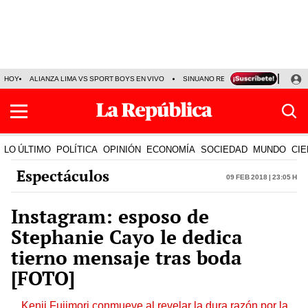
HOY
ALIANZA LIMA VS SPORT BOYS EN VIVO
SINUANO RESULTADOS HOY
JO
LO ÚLTIMO
POLÍTICA
OPINIÓN
ECONOMÍA
SOCIEDAD
MUNDO
CIE
Espectáculos
09 Feb 2018 | 23:05 h
Instagram: esposo de
Stephanie Cayo le dedica
tierno mensaje tras boda
[FOTO]
Kenji Fujimori conmueve al revelar la dura razón por la