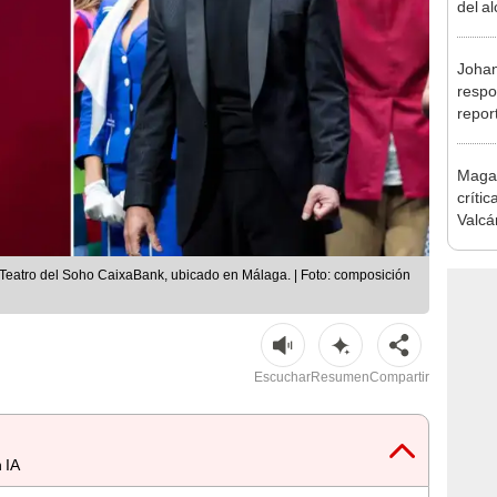
del a
inició
Johan
respo
repor
su ex
bien 
Magal
sueld
crític
Valcá
comen
Ciuda
l Teatro del Soho CaixaBank, ubicado en Málaga. | Foto: composición
Escuchar
Resumen
Compartir
 IA