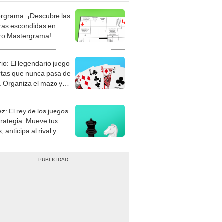
rgrama: ¡Descubre las
ras escondidas en
ro Mastergrama!
rio: El legendario juego
rtas que nunca pasa de
 Organiza el mazo y
stra tu habilidad.
z: El rey de los juegos
trategia. Mueve tus
, anticipa al rival y
gue el jaque mate.