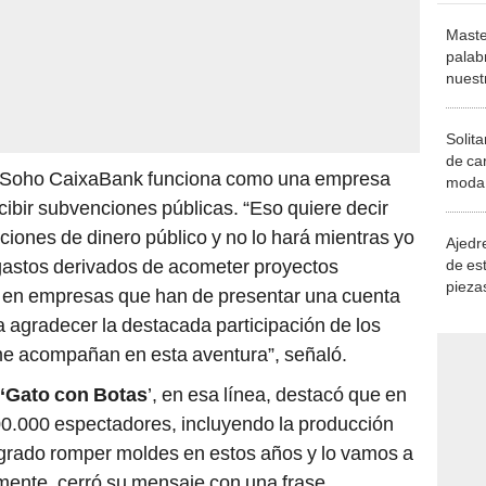
Maste
palab
nuest
Solita
de ca
el Soho CaixaBank funciona como una empresa
moda.
demue
ecibir subvenciones públicas. “Eso quiere decir
ciones de dinero público y no lo hará mientras yo
Ajedre
 gastos derivados de acometer proyectos
de es
piezas
is en empresas que han de presentar una cuenta
consi
a agradecer la destacada participación de los
me acompañan en esta aventura”, señaló.
‘Gato con Botas
’, en esa línea, destacó que en
200.000 espectadores, incluyendo la producción
grado romper moldes en estos años y lo vamos a
mente, cerró su mensaje con una frase