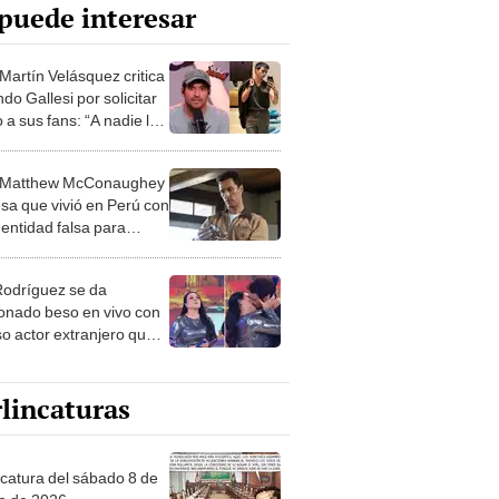
puede interesar
Martín Velásquez critica
do Gallesi por solicitar
 a sus fans: “A nadie le
n las puertas de gratis”
 Matthew McConaughey
esa que vivió en Perú con
dentidad falsa para
rse de la fama de
wood
Rodríguez se da
onado beso en vivo con
o actor extranjero que
 novia
lincaturas
ncatura del sábado 8 de