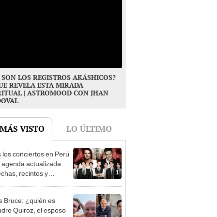
 SON LOS REGISTROS AKÁSHICOS?
UE REVELA ESTA MIRADA
RITUAL | ASTROMOOD CON JHAN
DOVAL
 MÁS VISTO
LO ÚLTIMO
 los conciertos en Perú
 agenda actualizada
1
echas, recintos y
das
s Bruce: ¿quién es
ndro Quiroz, el esposo