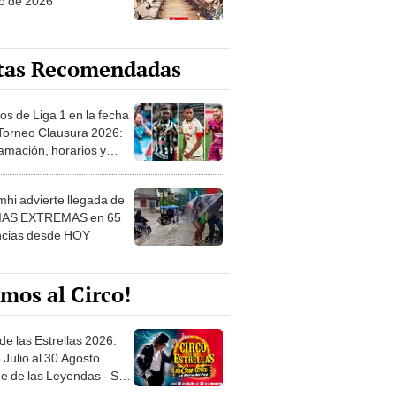
o de 2026
tas Recomendadas
os de Liga 1 en la fecha
 Torneo Clausura 2026:
amación, horarios y
 ver
hi advierte llegada de
IAS EXTREMAS en 65
ncias desde HOY
mos al Circo!
de las Estrellas 2026:
 Julio al 30 Agosto.
e de las Leyendas - San
l