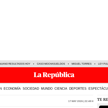
NUANO RESULTADOS HOY
CASO MOCHASUELDOS
MIGUEL TORRES
LEY PU
N
ECONOMÍA
SOCIEDAD
MUNDO
CIENCIA
DEPORTES
ESPECTÁCU
TE R
17 May 2026 | 22:48 h