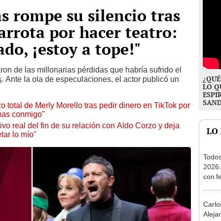
 rompe su silencio tras
rrota por hacer teatro:
do, ¡estoy a tope!"
n de las millonarias pérdidas que habría sufrido el
¿QUÉ
s
. Ante la ola de especulaciones, el actor publicó un
LO Q
ESPI
SAN
 total de Merly Morello tras pedir dinero en TikTok por
mas conmigo"
ivo real del fin de su relación con Aldo Corzo y deja
LO
tar lo mío"
Todos
2026:
con f
entra
Carlo
Aleja