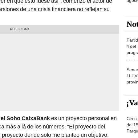
cer en que esto fuese así”, comenzó el actor de
agost
rsiones de una crisis financiera no reflejan su
No
Partid
4 del
progr
dónde
Senam
LLUV
provi
¡Va
del Soho CaixaBank
es un proyecto personal en
Circo 
del 15
ica más allá de los números. “El proyecto del
Parqu
 proyecto donde solo me planteo un objetivo:
Migue