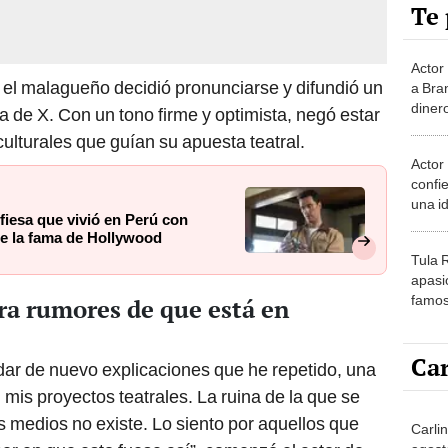
Te 
Actor 
 el malagueño decidió pronunciarse y difundió un
a Bran
dinero
de X. Con un tono firme y optimista, negó estar
cierra
culturales que guían su apuesta teatral.
Actor
confi
una i
esa que vivió en Perú con
aleja
 de la fama de Hollywood
Holly
Tula 
apasi
famos
ra rumores de que está en
tiene
Car
dar de nuevo explicaciones que he repetido, una
n mis proyectos teatrales. La ruina de la que se
 medios no existe. Lo siento por aquellos que
Carli