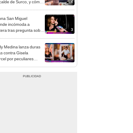
2
lcalde de Surco, y cómo
 su historia de amor?
na San Miguel
nde incómoda a
3
tera tras pregunta sobre
 Stefano Salvini: "Está
que quieras ganar tu
y Medina lanza duras
o"
as contra Gisela
4
rcel por peculiares
tarios a un mesero en
d de México