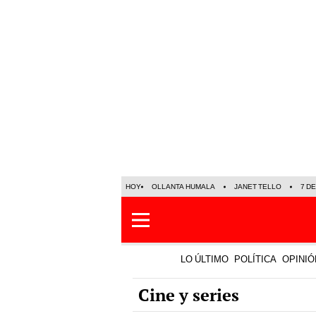
HOY
OLLANTA HUMALA
JANET TELLO
7 D
LO ÚLTIMO
POLÍTICA
OPINIÓ
Cine y series