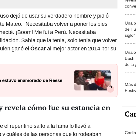
conve
Texas
luso dejó de usar su verdadero nombre y pidió
Una p
e Mateo. “Necesitaba volver a poner los pies
de Huá
onecté. ¡Boom! Me fui a Perú. Necesitaba
siglo”
dación. Sabía que la tenía, solo tenía que volver
 quien ganó el
Óscar
al mejor actor en 2014 por su
Una o
Bashir
de la
 estuvo enamorado de Reese
Más d
Festi
revela cómo fue su estancia en
Car
 el repentino salto a la fama lo llevó a
Carli
e y cuáles de las personas que lo rodeaban