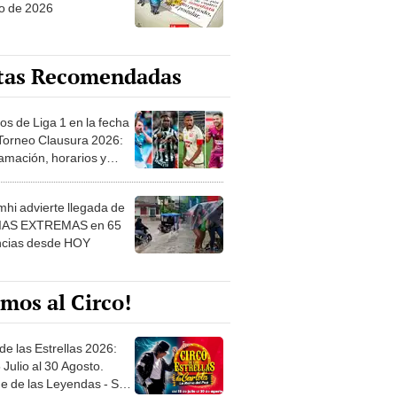
o de 2026
tas Recomendadas
os de Liga 1 en la fecha
 Torneo Clausura 2026:
amación, horarios y
 ver
hi advierte llegada de
IAS EXTREMAS en 65
ncias desde HOY
mos al Circo!
de las Estrellas 2026:
 Julio al 30 Agosto.
e de las Leyendas - San