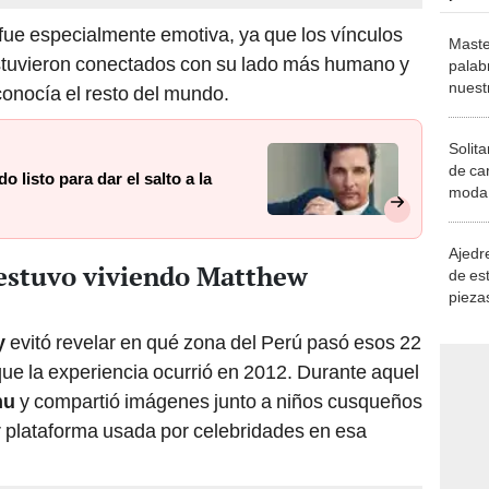
 fue especialmente emotiva, ya que los vínculos
Maste
stuvieron conectados con su lado más humano y
palab
nuest
conocía el resto del mundo.
Solita
de ca
listo para dar el salto a la
moda.
demue
Ajedre
 estuvo viviendo Matthew
de es
piezas
consi
y
evitó revelar en qué zona del Perú pasó esos 22
que la experiencia ocurrió en 2012. Durante aquel
hu
y compartió imágenes junto a niños cusqueños
 plataforma usada por celebridades en esa