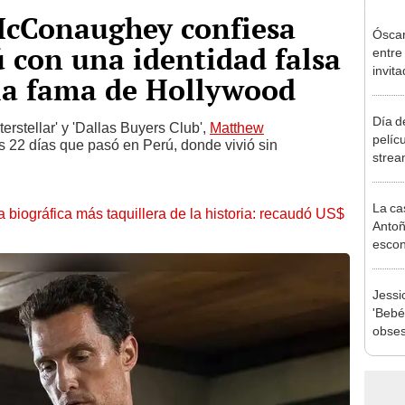
cConaughey confiesa
Óscar
ú con una identidad falsa
entre
invit
 la fama de Hollywood
Día d
erstellar' y 'Dallas Buyers Club',
Matthew
pelíc
os 22 días que pasó en Perú, donde vivió sin
strea
la cas
La ca
la biográfica más taquillera de la historia: recaudó US$
Antoñ
escon
dentr
Jessi
'Bebé
obses
descu
acos