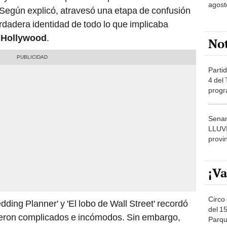
agost
 Según explicó, atravesó una etapa de confusión
rdadera identidad de todo lo que implicaba
e
Hollywood
.
No
Partid
4 del
progr
dónde
Senam
LLUV
provi
¡Va
Circo 
dding Planner' y 'El lobo de Wall Street' recordó
del 15
eron complicados e incómodos. Sin embargo,
Parqu