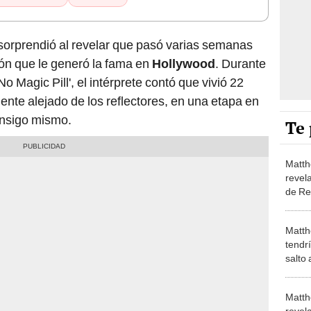
sorprendió al revelar que pasó varias semanas
ón que le generó la fama en
Hollywood
. Durante
 Magic Pill', el intérprete contó que vivió 22
ente alejado de los reflectores, en una etapa en
onsigo mismo.
Te 
Matt
revel
de Re
Matt
tendrí
salto 
Matt
revel