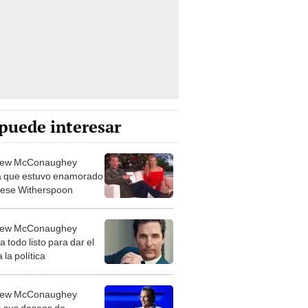
puede interesar
hew McConaughey
a que estuvo enamorado
ese Witherspoon
hew McConaughey
a todo listo para dar el
a la política
hew McConaughey
a sus deseos de