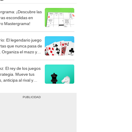
rgrama: ¡Descubre las
ras escondidas en
ro Mastergrama!
rio: El legendario juego
rtas que nunca pasa de
 Organiza el mazo y
stra tu habilidad.
z: El rey de los juegos
trategia. Mueve tus
, anticipa al rival y
gue el jaque mate.