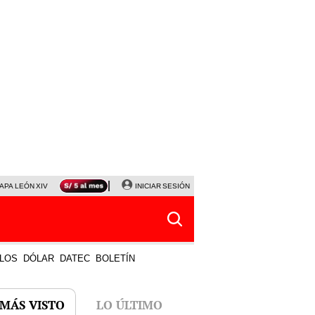
APA LEÓN XIV
NALDY SALDAÑA
INICIAR SESIÓN
LA BELLA LUZ
MAGALY MEDINA
HORÓS
LOS
DÓLAR
DATEC
BOLETÍN
 MÁS VISTO
LO ÚLTIMO