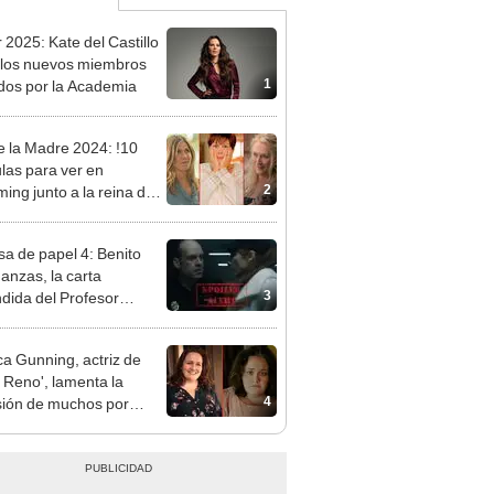
 2025: Kate del Castillo
 los nuevos miembros
1
ados por la Academia
e la Madre 2024: !10
ulas para ver en
2
ming junto a la reina de
a!
sa de papel 4: Benito
anzas, la carta
3
dida del Profesor
o de la Policía [VIDEO]
ca Gunning, actriz de
 Reno', lamenta la
4
ión de muchos por
brir a la verdadera
adora