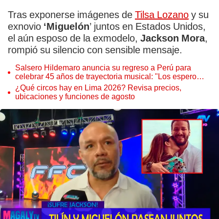
Tras exponerse imágenes de
Tilsa Lozano
y su
exnovio
‘Miguelón
’ juntos en Estados Unidos,
el aún esposo de la exmodelo,
Jackson Mora
,
rompió su silencio con sensible mensaje.
Salsero Hildemaro anuncia su regreso a Perú para
celebrar 45 años de trayectoria musical: "Los espero
para cantar con todos ustedes”
¿Qué circos hay en Lima 2026? Revisa precios,
ubicaciones y funciones de agosto