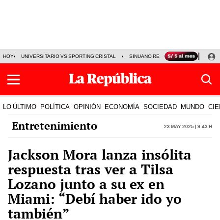
HOY
UNIVERSITARIO VS SPORTING CRISTAL
SINUANO RESULTADOS HOY
CA
LO ÚLTIMO
POLÍTICA
OPINIÓN
ECONOMÍA
SOCIEDAD
MUNDO
CIE
Entretenimiento
23 May 2025 | 9:43 h
Jackson Mora lanza insólita
respuesta tras ver a Tilsa
Lozano junto a su ex en
Miami: “Debí haber ido yo
también”