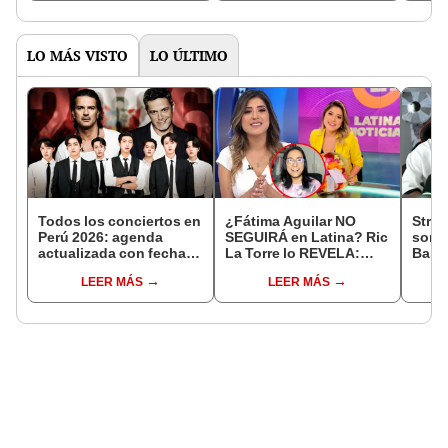
acostumbrada"
LO MÁS VISTO
LO ÚLTIMO
Todos los conciertos en
¿Fátima Aguilar NO
Strea
Perú 2026: agenda
SEGUIRÁ en Latina? Ric
sorpr
actualizada con fechas,
La Torre lo REVELA:
Barbo
recintos y entradas
"Será la siguiente en
a Cen
LEER MÁS
LEER MÁS
irse"
"¿Qué
jove