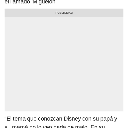
el llamado ‘Miguelón’
“El tema que conozcan Disney con su papá y
su mamá no lo veo nada de malo. En su