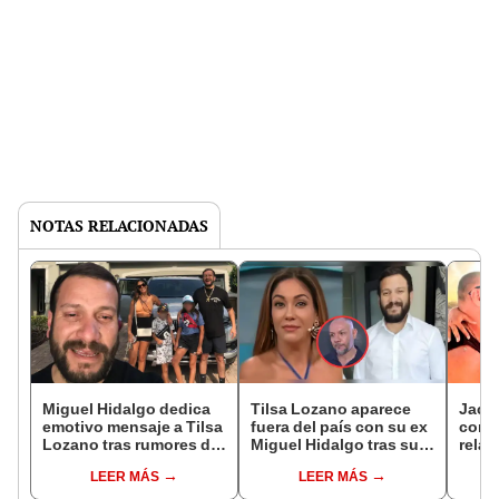
NOTAS RELACIONADAS
Miguel Hidalgo dedica
Tilsa Lozano aparece
Jack
emotivo mensaje a Tilsa
fuera del país con su ex
conm
Lozano tras rumores de
Miguel Hidalgo tras su
relac
reconciliación: "Soy
divorcio de Jackson
Tilsa
LEER MÁS
LEER MÁS
parte de tus triunfos"
Mora: "Aunque la
sepa
sociedad no esté
impor