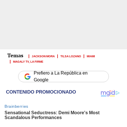
JACKSON MORA
TILSA LOZANO
MIAMI
MAGALY TV, LA FIRME
Prefiero a La República en
Google