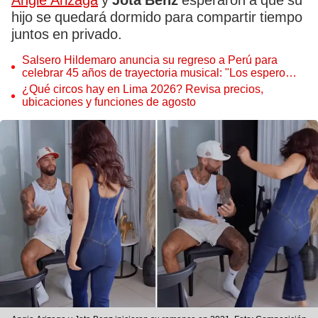
Angie Arizaga
y
Jota Benz
esperaron a que su
hijo se quedará dormido para compartir tiempo
juntos en privado.
Salsero Hildemaro anuncia su regreso a Perú para
celebrar 45 años de trayectoria musical: "Los espero
para cantar con todos ustedes”
¿Qué circos hay en Lima 2026? Revisa precios,
ubicaciones y funciones de agosto