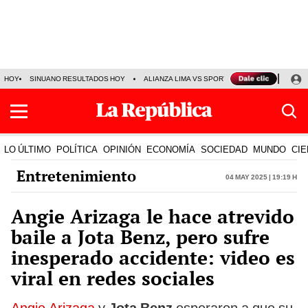
HOY
SINUANO RESULTADOS HOY
ALIANZA LIMA VS SPORT BOYS
JORGE MES
LO ÚLTIMO
POLÍTICA
OPINIÓN
ECONOMÍA
SOCIEDAD
MUNDO
CIE
Entretenimiento
04 May 2025 | 19:19 h
Angie Arizaga le hace atrevido
baile a Jota Benz, pero sufre
inesperado accidente: video es
viral en redes sociales