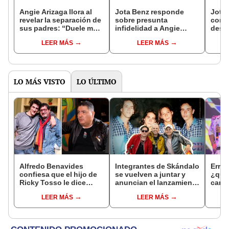
Angie Arizaga llora al
Jota Benz responde
Jota 
revelar la separación de
sobre presunta
contr
sus padres: “Duele más
infidelidad a Angie
desme
cuando eres grande”
Arizaga con colombiana
final
LEER MÁS
LEER MÁS
que expuso noche
famo
íntima: "Tengo una
“Mala
familia"
qued
LO MÁS VISTO
LO ÚLTIMO
Alfredo Benavides
Integrantes de Skándalo
Errew
confiesa que el hijo de
se vuelven a juntar y
¿qué
Ricky Tosso le dice
anuncian el lanzamiento
canta
papá por su romance
del nuevo tema ‘No
conci
LEER MÁS
LEER MÁS
con la expareja del
tengo dinero’
fallecido actor:
“Conmigo ha crecido”