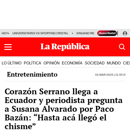
HOY
UNIVERSITARIO VS SPORTING CRISTAL
SINUANO RESULTADOS HOY
CA
LO ÚLTIMO
POLÍTICA
OPINIÓN
ECONOMÍA
SOCIEDAD
MUNDO
CIE
Entretenimiento
02 Mar 2025 | 11:55 h
Corazón Serrano llega a
Ecuador y periodista pregunta
a Susana Alvarado por Paco
Bazán: “Hasta acá llegó el
chisme”