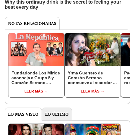
NOTAS RELACIONADAS
Fundador de Los Mirlos
Yrma Guerrero de
Paco
aconseja a Grupo 5 y
Corazón Serrano
ampa
Corazón Serrano:
conmueve al recordar a
ropa
“Hacen canciones
su hermana Edita
Alvar
LEER MÁS
LEER MÁS
bonitas, pero hay
Guerrero al cumplirse 11
comer
muchos grupos como
años de su fallecimiento
afirm
ellos en el extranjero”
vi”
LO MÁS VISTO
LO ÚLTIMO