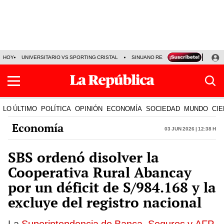
HOY
UNIVERSITARIO VS SPORTING CRISTAL
SINUANO RESULTADOS HOY
CA
LO ÚLTIMO
POLÍTICA
OPINIÓN
ECONOMÍA
SOCIEDAD
MUNDO
CIE
Economía
03 Jun 2026 | 12:38 h
SBS ordenó disolver la
Cooperativa Rural Abancay
por un déficit de S/984.168 y la
excluye del registro nacional