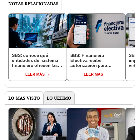
NOTAS RELACIONADAS
SBS: conoce qué
SBS: Financiera
SBS 
entidades del sistema
Efectiva recibe
impl
financiero ofrecen las
autorización para
virtu
tasas más altas en
convertirse en el primer
afili
LEER MÁS
LEER MÁS
depósitos a plazo fijo en
banco digital con
datos
2026 ¿dónde conviene
presencia nacional
entre
ahorrar?
¿cómo se llamará?
pens
LO MÁS VISTO
LO ÚLTIMO