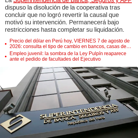
La
Superintendencia de Banca, Seguros y AFP
dispuso la disolución de la cooperativa tras
concluir que no logró revertir la causal que
motivó su intervención. Permanecerá bajo
restricciones hasta completar su liquidación.
Precio del dólar en Perú hoy, VIERNES 7 de agosto de
2026: consulta el tipo de cambio en bancos, casas de
cambio y plataformas digitales
Empleo juvenil: la sombra de la Ley Pulpín reaparece
ante el pedido de facultades del Ejecutivo