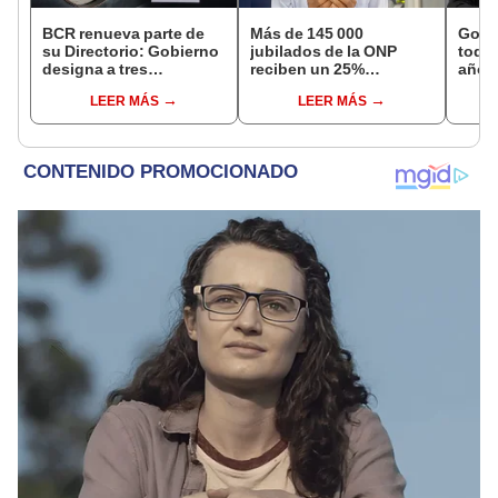
BCR renueva parte de
Más de 145 000
Gobi
su Directorio: Gobierno
jubilados de la ONP
todos
designa a tres
reciben un 25%
año a
representantes del
adicional en su pensión
excep
LEER MÁS
LEER MÁS
Ejecutivo
en agosto
Navi