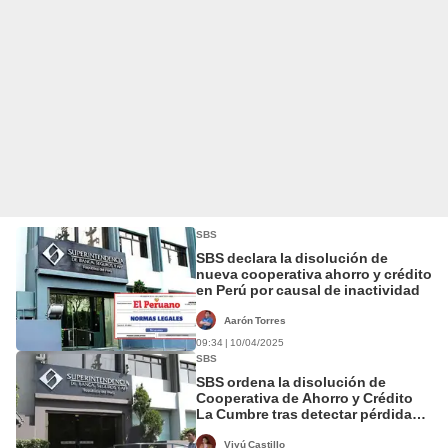
SBS
SBS declara la disolución de
nueva cooperativa ahorro y crédito
en Perú por causal de inactividad
Aarón Torres
09:34 | 10/04/2025
SBS
SBS ordena la disolución de
Cooperativa de Ahorro y Crédito
La Cumbre tras detectar pérdida
total del capital social y reserva
cooperativa
Viyú Castillo