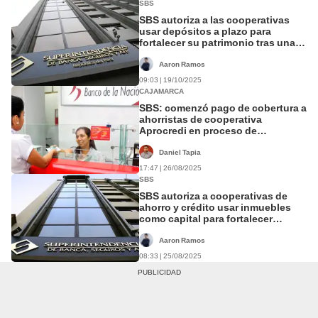
SBS
SBS autoriza a las cooperativas
usar depósitos a plazo para
fortalecer su patrimonio tras una
fusión
Aaron Ramos
09:03 | 19/10/2025
CAJAMARCA
SBS: comenzó pago de cobertura a
ahorristas de cooperativa
Aprocredi en proceso de
disolución
Daniel Tapia
17:47 | 26/08/2025
SBS
SBS autoriza a cooperativas de
ahorro y crédito usar inmuebles
como capital para fortalecer
patrimonio
Aaron Ramos
08:33 | 25/08/2025