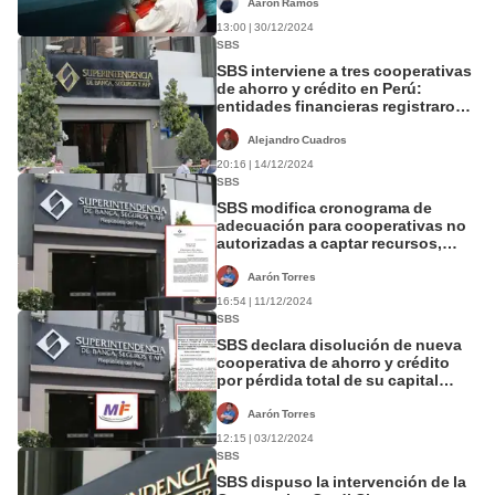
Aaron Ramos
13:00 | 30/12/2024
SBS
SBS interviene a tres cooperativas
de ahorro y crédito en Perú:
entidades financieras registraron
pérdidas de S/5 millones
Alejandro Cuadros
20:16 | 14/12/2024
SBS
SBS modifica cronograma de
adecuación para cooperativas no
autorizadas a captar recursos,
¿qué significa?
Aarón Torres
16:54 | 11/12/2024
SBS
SBS declara disolución de nueva
cooperativa de ahorro y crédito
por pérdida total de su capital
social y reserva
Aarón Torres
12:15 | 03/12/2024
SBS
SBS dispuso la intervención de la