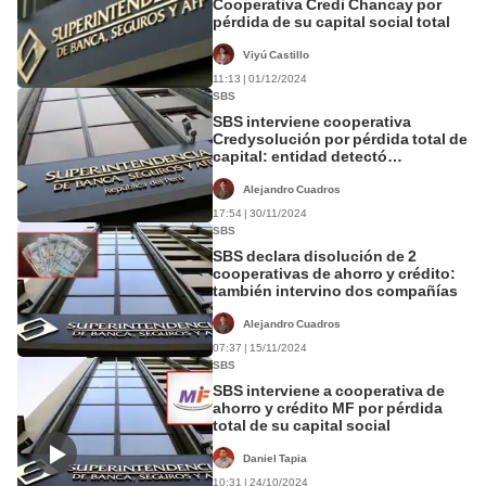
Cooperativa Credi Chancay por
pérdida de su capital social total
Viyú Castillo
11:13 | 01/12/2024
SBS
SBS interviene cooperativa
Credysolución por pérdida total de
capital: entidad detectó
patrimonio en negativo
Alejandro Cuadros
17:54 | 30/11/2024
SBS
SBS declara disolución de 2
cooperativas de ahorro y crédito:
también intervino dos compañías
Alejandro Cuadros
07:37 | 15/11/2024
SBS
SBS interviene a cooperativa de
ahorro y crédito MF por pérdida
total de su capital social
Daniel Tapia
10:31 | 24/10/2024