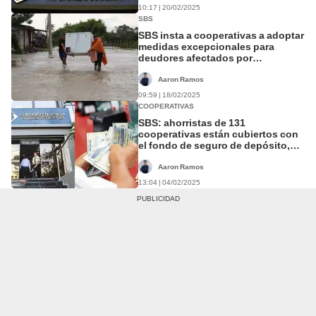
10:17 | 20/02/2025
SBS
SBS insta a cooperativas a adoptar
medidas excepcionales para
deudores afectados por
fenómenos climáticos
Aaron Ramos
09:59 | 18/02/2025
COOPERATIVAS
SBS: ahorristas de 131
cooperativas están cubiertos con
el fondo de seguro de depósito,
¿cuál es la lista?
Aaron Ramos
13:04 | 04/02/2025