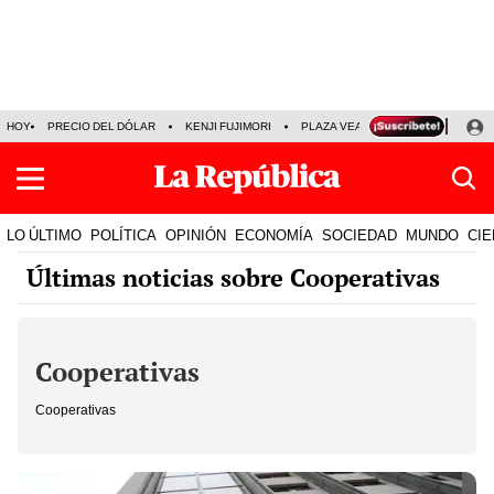
HOY
PRECIO DEL DÓLAR
KENJI FUJIMORI
PLAZA VEA
FERIADOS
KE
LO ÚLTIMO
POLÍTICA
OPINIÓN
ECONOMÍA
SOCIEDAD
MUNDO
CIE
Últimas noticias sobre Cooperativas
Cooperativas
Cooperativas