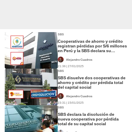
SBS
Cooperativas de ahorro y crédito
registran pérdidas por S/6 millones
en Perú y la SBS declara su
disolución
Alejandro Cuadros
21:36 | 27/01/2025
SBS
SBS disuelve dos cooperativas de
ahorro y crédito por pérdida total
del capital social
Alejandro Cuadros
23:31 | 15/01/2025
SBS
SBS declara la disolución de
nueva cooperativa por pérdida
total de su capital social