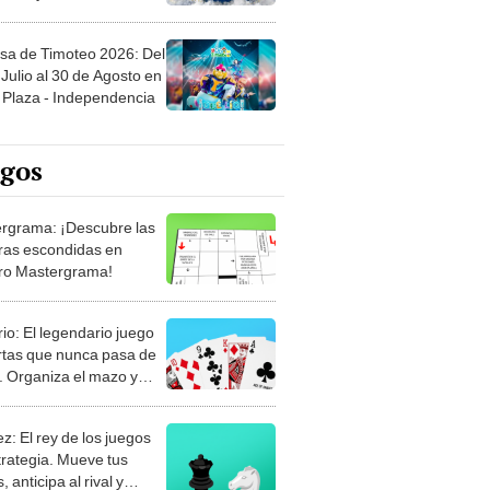
sa de Timoteo 2026: Del
Julio al 30 de Agosto en
Plaza - Independencia
egos
rgrama: ¡Descubre las
ras escondidas en
ro Mastergrama!
rio: El legendario juego
rtas que nunca pasa de
 Organiza el mazo y
stra tu habilidad.
z: El rey de los juegos
trategia. Mueve tus
, anticipa al rival y