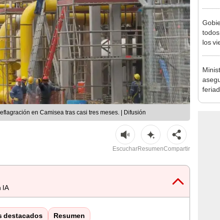
Ejecu
Gobie
todos
los v
julio
Minis
asegu
feria
se au
eflagración en Camisea tras casi tres meses. | Difusión
Escuchar
Resumen
Compartir
 IA
s destacados
Resumen