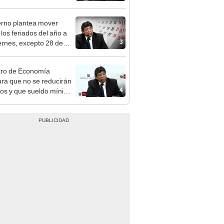
tivo
rno plantea mover
 los feriados del año a
3
iernes, excepto 28 de
, Navidad y Año Nuevo
tro de Economía
ra que no se reducirán
4
dos y que sueldo mínimo
mentará en dos etapas