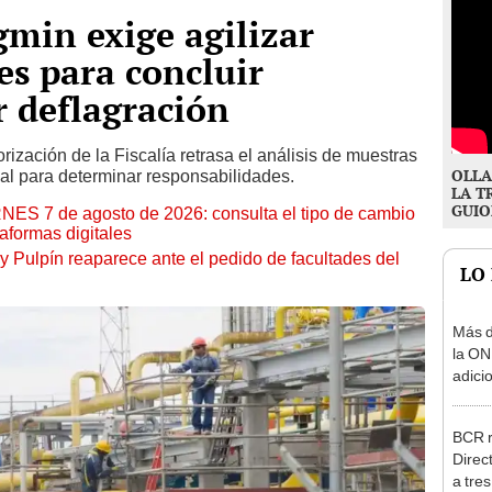
min exige agilizar
les para concluir
r deflagración
orización de la Fiscalía retrasa el análisis de muestras
OLLA
ial para determinar responsabilidades.
LA T
GUIO
RNES 7 de agosto de 2026: consulta el tipo de cambio
aformas digitales
y Pulpín reaparece ante el pedido de facultades del
LO
Más d
la ON
adici
agost
BCR r
Direc
a tre