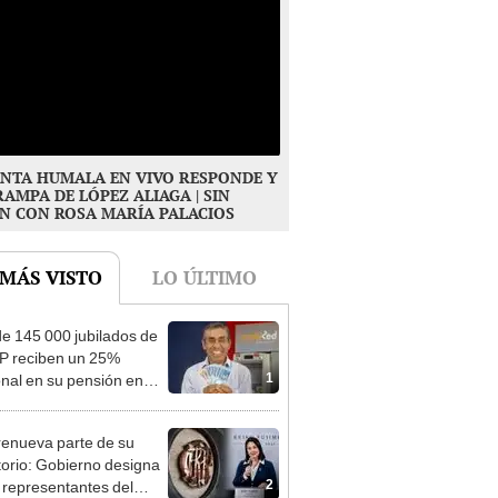
NTA HUMALA EN VIVO RESPONDE Y
RAMPA DE LÓPEZ ALIAGA | SIN
N CON ROSA MARÍA PALACIOS
 MÁS VISTO
LO ÚLTIMO
e 145 000 jubilados de
P reciben un 25%
1
onal en su pensión en
o
enueva parte de su
torio: Gobierno designa
2
s representantes del