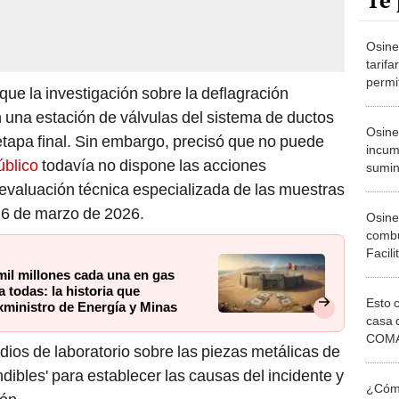
Te 
Osine
tarifa
permi
que la investigación sobre la deflagración
comun
 una estación de válvulas del sistema de ductos
50% e
Osine
tapa final. Sin embargo, precisó que no puede
incump
úblico
todavía no dispone las acciones
sumini
gas na
 evaluación técnica especializada de las muestras
ducto
26 de marzo de 2026.
Osine
combu
Facili
grifos
mil millones cada una en gas
Lima 
 todas: la historia que
Esto 
exministro de Energía y Minas
casa 
COMA
udios de laboratorio sobre las piezas metálicas de
otros 
ndibles' para establecer las causas del incidente y
NOR
¿Cómo