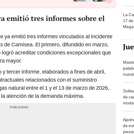
La Ca
 emitió tres informes sobre el
17 de 
Mega 
ya emitió tres informes vinculados al incidente
as de Camisea. El primero, difundido en marzo,
Ju
 logró acreditar condiciones excepcionales que
rza mayor.
Maste
palab
 tercer informe, elaborados a fines de abril,
nuest
ntractuales relacionados con el suministro
 gas natural entre el 1 y el 13 de marzo de 2026,
Solita
a la atención de la demanda máxima.
de ca
moda.
demue
Ajedre
de es
piezas