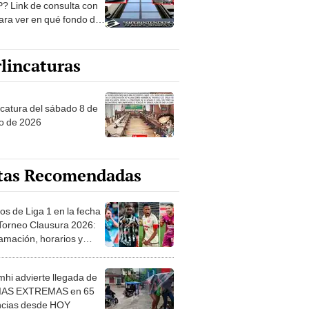
? Link de consulta con
ara ver en qué fondo de
ones estás
lincaturas
ncatura del sábado 8 de
o de 2026
tas Recomendadas
os de Liga 1 en la fecha
 Torneo Clausura 2026:
amación, horarios y
 ver
hi advierte llegada de
IAS EXTREMAS en 65
ncias desde HOY