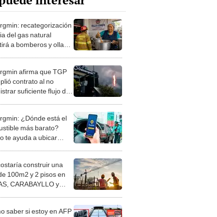
puede interesar
rgmin: recategorización
ria del gas natural
tirá a bomberos y ollas
es ahorrar más del
n combustible
rgmin afirma que TGP
lió contrato al no
strar suficiente flujo de
tural tras rotura del
 de Camisea
rgmin: ¿Dónde está el
stible más barato?
to te ayuda a ubicar
 con stock disponible en
y provincias
costaría construir una
de 100m2 y 2 pisos en
S, CARABAYLLO y
distritos de LIMA
TE
 saber si estoy en AFP