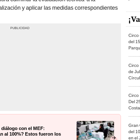
calización y aplicar las medidas correspondientes
¡Va
Circo 
del 15
Parqu
Migue
Circo
de Jul
Círcul
Circo
Del 2
Costa
Gran 
 diálogo con el MEF:
del 10
án al 100%? Estos fueron los
en el