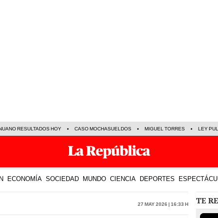
NUANO RESULTADOS HOY
CASO MOCHASUELDOS
MIGUEL TORRES
LEY PU
N
ECONOMÍA
SOCIEDAD
MUNDO
CIENCIA
DEPORTES
ESPECTÁCU
TE R
27 May 2026 | 16:33 h