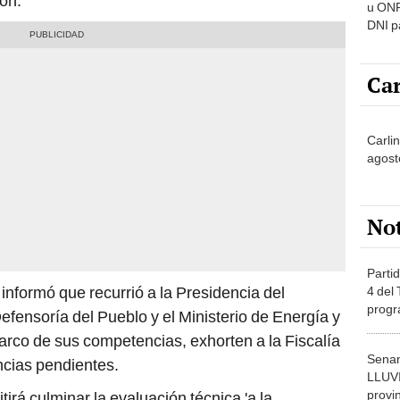
ión.
u ONP
DNI p
pensi
Car
Carli
agost
No
Partid
informó que recurrió a la Presidencia del
4 del
progr
efensoría del Pueblo y el Ministerio de Energía y
dónde
rco de sus competencias, exhorten a la Fiscalía
Senam
encias pendientes.
LLUV
provi
irá culminar la evaluación técnica 'a la