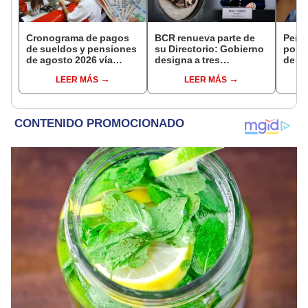
Cronograma de pagos
BCR renueva parte de
Perso
de sueldos y pensiones
su Directorio: Gobierno
podr
de agosto 2026 vía
designa a tres
de ha
Banco de la Nación:
representantes del
compr
LEER MÁS
LEER MÁS
conoce las fechas de
Ejecutivo
nuev
depósito