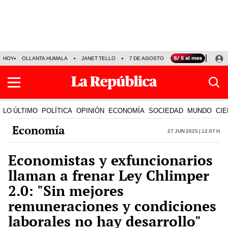
HOY
OLLANTA HUMALA
JANET TELLO
7 DE AGOSTO
TINKA RESULTADOS
LO ÚLTIMO
POLÍTICA
OPINIÓN
ECONOMÍA
SOCIEDAD
MUNDO
CIE
Economía
27 Jun 2025 | 12:07 h
Economistas y exfuncionarios
llaman a frenar Ley Chlimper
2.0: "Sin mejores
remuneraciones y condiciones
laborales no hay desarrollo"