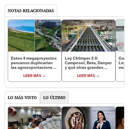
NOTAS RELACIONADAS
Estos 4 megaproyectos
Ley Chlimper 2.0:
Gobi
peruanos duplicarían
Camposol, Beta, Danper
Ley C
las agroexportaciones,
y qué otras grandes
vez la
según Midagri: se
agroexportadoras se
Cong
LEER MÁS
LEER MÁS
ubican en La Libertad,
perfilan con la
mini
Áncash, Arequipa y
reducción de impuestos
Piura
por 10 años
LO MÁS VISTO
LO ÚLTIMO