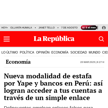
HOY
OLLANTA HUMALA
JANET TELLO
7 DE AGOSTO
TINKA RESULTADOS
LO ÚLTIMO
POLÍTICA
OPINIÓN
ECONOMÍA
SOCIEDAD
MUNDO
CIE
Economía
20 Mar 2025 | 8:27 h
Nueva modalidad de estafa
por Yape y bancos en Perú: así
logran acceder a tus cuentas a
través de un simple enlace