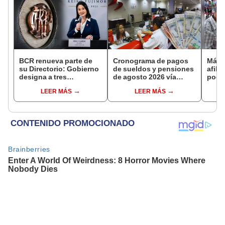
BCR renueva parte de
Cronograma de pagos
Más d
su Directorio: Gobierno
de sueldos y pensiones
afili
designa a tres
de agosto 2026 vía
podrá
representantes del
Banco de la Nación:
segú
LEER MÁS
LEER MÁS
Ejecutivo
conoce las fechas de
depósito