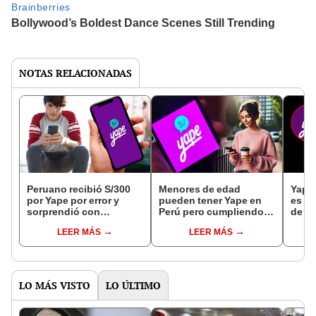
NOTAS RELACIONADAS
Peruano recibió S/300
Menores de edad
Yape 
por Yape por error y
pueden tener Yape en
es la
sorprendió con
Perú pero cumpliendo
de es
inesperada decisión:
con estos simples
móvil
LEER MÁS
LEER MÁS
“Podría ser una estafa”
requisitos: ¿cómo abrir
recon
una cuenta en 2025?
LO MÁS VISTO
LO ÚLTIMO