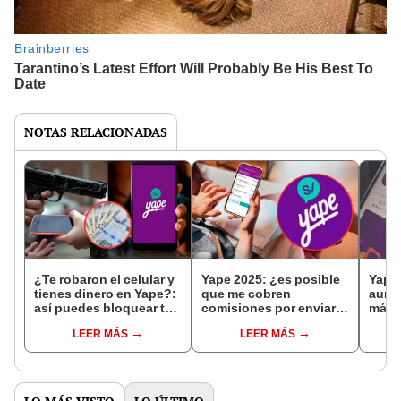
NOTAS RELACIONADAS
¿Te robaron el celular y
Yape 2025: ¿es posible
Yape 
tienes dinero en Yape?:
que me cobren
aume
así puedes bloquear tu
comisiones por enviar o
máxim
cuenta de forma rápida
recibir dinero en Perú?
mes e
LEER MÁS
LEER MÁS
y segura con solo tu DNI
Esto dice la app
son l
en Perú este 2025