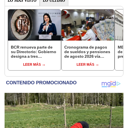
LO MÁS VISTO
LO ÚLTIMO
BCR renueva parte de
Cronograma de pagos
MEF c
su Directorio: Gobierno
de sueldos y pensiones
de la
designa a tres
de agosto 2026 vía
presi
representantes del
Banco de la Nación:
Fisca
LEER MÁS
LEER MÁS
Ejecutivo
conoce las fechas de
depósito