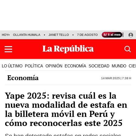
HOY
OLLANTA HUMALA
JANET TELLO
7 DE AGOSTO
TINKA RESULTADOS
LO ÚLTIMO
POLÍTICA
OPINIÓN
ECONOMÍA
SOCIEDAD
MUNDO
CIE
Economía
14 Mar 2025 | 7:38 h
Yape 2025: revisa cuál es la
nueva modalidad de estafa en
la billetera móvil en Perú y
cómo reconocerlas este 2025