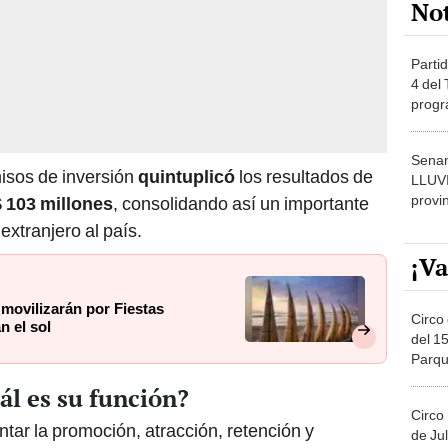
Partid
4 del
progr
dónde
Senam
sos de inversión
quintuplicó
los resultados de
LLUV
provi
 103 millones
, consolidando así un importante
extranjero al país.
¡Va
movilizarán por Fiestas
Circo 
n el sol
del 15
Parqu
Migue
l es su función?
Circo
tar la promoción, atracción, retención y
de Jul
Círcul
jera directa en el Perú. Dichas inversiones deben
tados a la producción de bienes y servicios, con