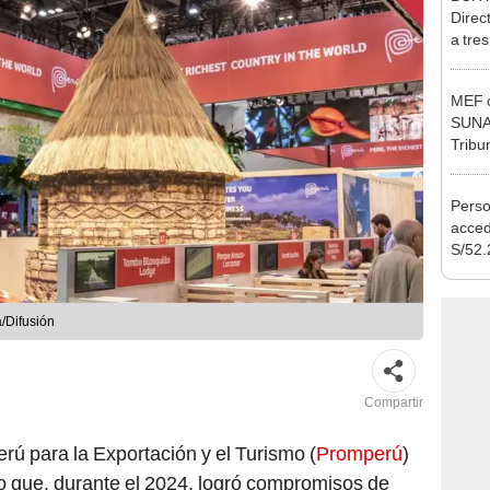
Ejecu
MEF c
SUNAT
Tribu
Perso
acced
S/52.
vivie
regla
/Difusión
Compartir
ú para la Exportación y el Turismo (
Promperú
)
 que, durante el 2024, logró compromisos de
) por un total de
US$ 566,5 millones