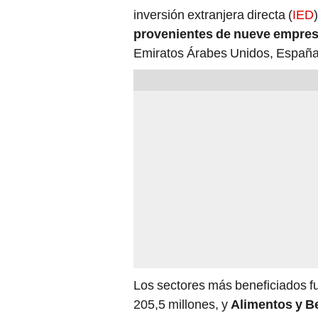
provenientes de nueve empre
Emiratos Árabes Unidos, España
Los sectores más beneficiados 
205,5 millones, y
Alimentos y B
una filial española del sector d
en reinversión.