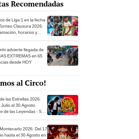
os de Liga 1 en la fecha
 Torneo Clausura 2026:
amación, horarios y
 ver
hi advierte llegada de
IAS EXTREMAS en 65
ncias desde HOY
mos al Circo!
de las Estrellas 2026:
 Julio al 30 Agosto.
e de las Leyendas - San
l
 Montecarlo 2026: Del 17
io hasta el 30 Agosto en
o Militar - Jesús María