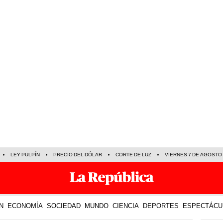
LEY PULPÍN
PRECIO DEL DÓLAR
CORTE DE LUZ
VIERNES 7 DE AGOSTO
N
ECONOMÍA
SOCIEDAD
MUNDO
CIENCIA
DEPORTES
ESPECTÁCU
TE R
21 Feb 2025 | 13:07 h