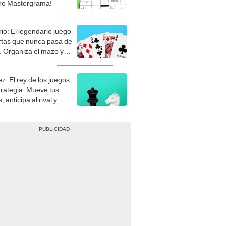
rio: El legendario juego
rtas que nunca pasa de
 Organiza el mazo y
stra tu habilidad.
z: El rey de los juegos
trategia. Mueve tus
, anticipa al rival y
gue el jaque mate.