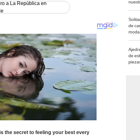
Solita
de ca
moda.
demue
Ajedre
de es
piezas
consi