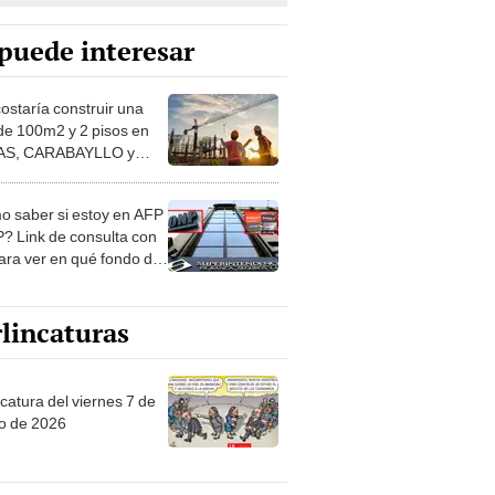
puede interesar
costaría construir una
de 100m2 y 2 pisos en
S, CARABAYLLO y
distritos de LIMA
TE
 saber si estoy en AFP
? Link de consulta con
ara ver en qué fondo de
ones estás
lincaturas
catura del viernes 7 de
o de 2026
tas Recomendadas