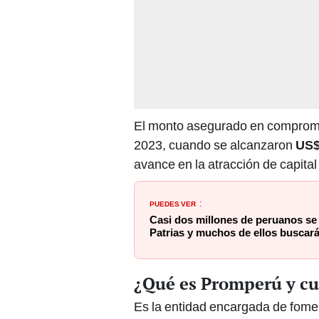
El monto asegurado en compromi
2023, cuando se alcanzaron
US$
avance en la atracción de capital 
PUEDES VER
:
Casi dos millones de peruanos se 
Patrias y muchos de ellos buscará
¿Qué es Promperú y cuá
Es la entidad encargada de fomen
expansión de la inversión extran
estar dirigidas a proyectos orien