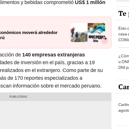
Te 
Esto 
conómicos moverá alrededor
casa 
erú
COMA
otros 
NOR
racción de
140 empresas extranjeras
¿Cómo
u ONP
ades de inversión en el país, gracias a 19
DNI p
ealizados en el extranjero. Como parte de su
pensi
más de 170 reportes especializados a
Car
buscan información sobre el mercado peruano.
Carlin
agost
No