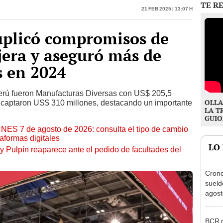
plicó compromisos de
jera y aseguró más de
s en 2024
erú fueron Manufacturas Diversas con US$ 205,5
OLLA
 captaron US$ 310 millones, destacando un importante
LA T
GUIO
RNES 7 de agosto de 2026: consulta el tipo de cambio
aformas digitales
LO
y Pulpín reaparece ante el pedido de facultades del
Cron
sueld
agost
Nació
depós
BCR r
Direc
a tre