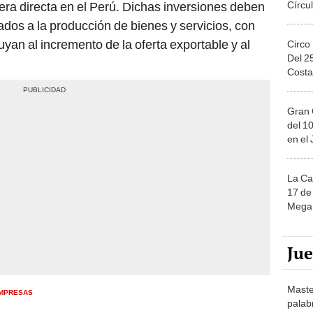
uyan al incremento de la oferta exportable y al
Circo
Del 2
Costa
Gran 
del 10
en el
La Ca
17 de 
Mega 
Ju
Maste
MPRESAS
palab
nuest
ero a La República en
le