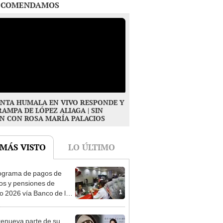
NTA HUMALA EN VIVO RESPONDE Y
RAMPA DE LÓPEZ ALIAGA | SIN
N CON ROSA MARÍA PALACIOS
 MÁS VISTO
LO ÚLTIMO
ograma de pagos de
os y pensiones de
1
o 2026 vía Banco de la
n: conoce las fechas de
ito
enueva parte de su
torio: Gobierno designa
2
s representantes del