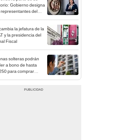
tivo
ambia la jefatura de la
 y la presidencia del
3
nal Fiscal
nas solteras podrán
er a bono de hasta
4
250 para comprar
nda tras nuevo
mento