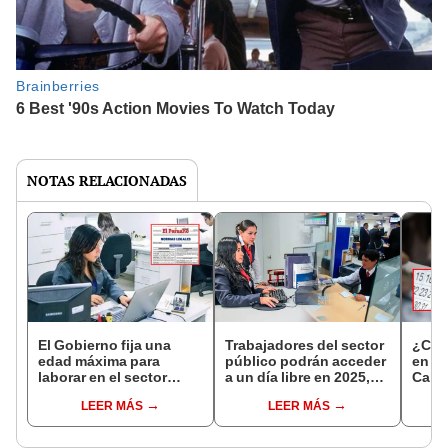
NOTAS RELACIONADAS
El Gobierno fija una
Trabajadores del sector
¿Cuá
edad máxima para
público podrán acceder
en Pe
laborar en el sector
a un día libre en 2025,
Calcu
público: ¿cuál es y
solo cumpliendo con
corr
LEER MÁS
LEER MÁS
desde cuándo rige la
este único requisito en
traba
medida?
Perú
fecha
abon