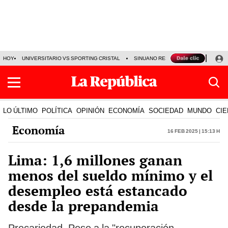
HOY
UNIVERSITARIO VS SPORTING CRISTAL
SINUANO RESULTADOS HOY
CA
LO ÚLTIMO
POLÍTICA
OPINIÓN
ECONOMÍA
SOCIEDAD
MUNDO
CIE
Economía
16 Feb 2025 | 15:13 h
Lima: 1,6 millones ganan
menos del sueldo mínimo y el
desempleo está estancado
desde la prepandemia