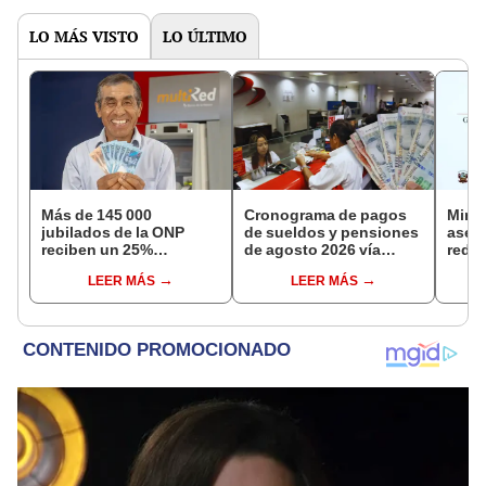
LO MÁS VISTO
LO ÚLTIMO
Más de 145 000
Cronograma de pagos
Mini
jubilados de la ONP
de sueldos y pensiones
aseg
reciben un 25%
de agosto 2026 vía
reduc
adicional en su pensión
Banco de la Nación:
suel
LEER MÁS
LEER MÁS
en agosto
conoce las fechas de
aume
depósito
etap