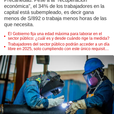
Precariedad. Pese a la "recuperación
económica", el 34% de los trabajadores en la
capital está subempleado, es decir gana
menos de S/892 o trabaja menos horas de las
que necesita.
El Gobierno fija una edad máxima para laborar en el
sector público: ¿cuál es y desde cuándo rige la medida?
Trabajadores del sector público podrán acceder a un día
libre en 2025, solo cumpliendo con este único requisito
en Perú