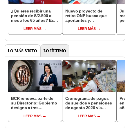
¿Quieres recibir una
Nuevo proyecto de
Jubil
pensión de S/2.500 al
retiro ONP busca que
reci
mes a los 65 años? Este
aportantes y
pensi
es el monto que debes
pensionistas
esta 
LEER MÁS
LEER MÁS
ahorrar, según la AFP
dispongan de hasta
mont
S/20.600 de sus fondos
LO MÁS VISTO
LO ÚLTIMO
BCR renueva parte de
Cronograma de pagos
Prod
su Directorio: Gobierno
de sueldos y pensiones
en Pe
designa a tres
de agosto 2026 vía
año 
representantes del
Banco de la Nación:
recup
LEER MÁS
LEER MÁS
Ejecutivo
conoce las fechas de
depósito