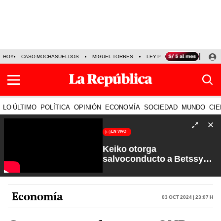
HOY
CASO MOCHASUELDOS
MIGUEL TORRES
LEY PULPÍN
PRECIO DEL
LO ÚLTIMO
POLÍTICA
OPINIÓN
ECONOMÍA
SOCIEDAD
MUNDO
CIE
EN VIVO
Keiko otorga
salvoconducto a Betssy
Chávez y renuevan
Petroperú | Sin Guion con
Rosa María Palacios
Economía
03 Oct 2024 | 23:07 h