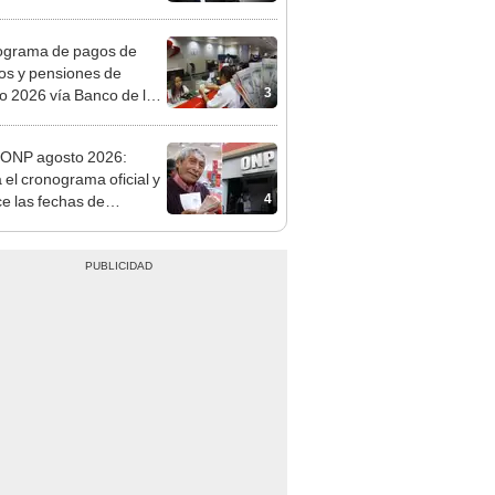
, Navidad y Año Nuevo
ograma de pagos de
os y pensiones de
3
o 2026 vía Banco de la
n: conoce las fechas de
ito
ONP agosto 2026:
a el cronograma oficial y
4
e las fechas de
ito por apellido