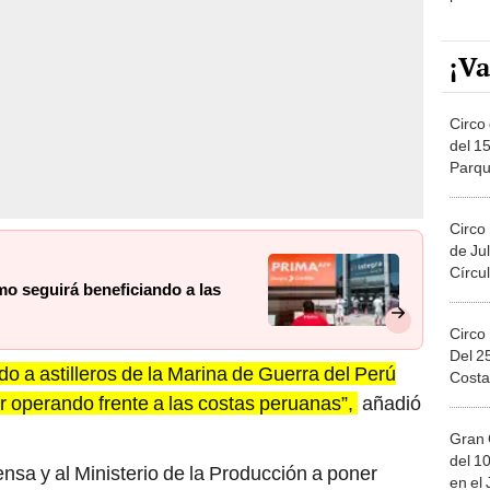
¡Va
Circo 
del 15
Parqu
Migue
Circo
de Jul
Círcul
mo seguirá beneficiando a las
Circo
Del 2
o a astilleros de la Marina de Guerra del Perú
Costa
r operando frente a las costas peruanas”,
añadió
Gran 
del 10
fensa y al Ministerio de la Producción a poner
en el