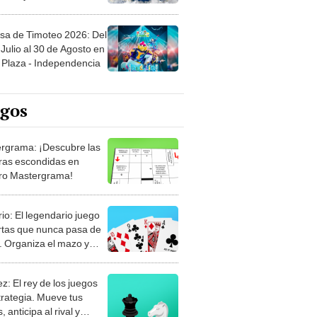
sa de Timoteo 2026: Del
Julio al 30 de Agosto en
Plaza - Independencia
egos
rgrama: ¡Descubre las
ras escondidas en
ro Mastergrama!
rio: El legendario juego
rtas que nunca pasa de
 Organiza el mazo y
stra tu habilidad.
z: El rey de los juegos
trategia. Mueve tus
, anticipa al rival y