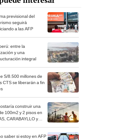
puede interesar
ma previsional del
orismo seguirá
iciando a las AFP
erú: entre la
ización y una
ucturación integral
e S/8.500 millones de
s CTS se liberarán a fin
es
costaría construir una
de 100m2 y 2 pisos en
S, CARABAYLLO y
distritos de LIMA
TE
 saber si estoy en AFP