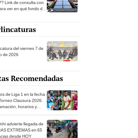
? Link de consulta con
ara ver en qué fondo de
ones estás
lincaturas
catura del viernes 7 de
o de 2026
tas Recomendadas
os de Liga 1 en la fecha
 Torneo Clausura 2026:
amación, horarios y
 ver
hi advierte llegada de
IAS EXTREMAS en 65
ncias desde HOY