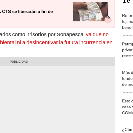
Te 
 CTS se liberarán a fin de
Refor
fujim
benef
ados como irrisorios por Sonapescal
ya que no
iental ni a desincentivar la futura incurrencia en
Petrop
privat
reestr
Más d
fondo
de m
Esto 
casa 
COMA
otros 
NOR
¿Cómo