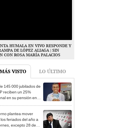
NTA HUMALA EN VIVO RESPONDE Y
RAMPA DE LÓPEZ ALIAGA | SIN
N CON ROSA MARÍA PALACIOS
 MÁS VISTO
LO ÚLTIMO
e 145 000 jubilados de
P reciben un 25%
1
onal en su pensión en
o
rno plantea mover
 los feriados del año a
2
iernes, excepto 28 de