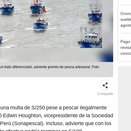
julio
Cron
sueld
agost
Nació
depós
Pago 
revis
conoc
depós
 trato diferenciado, advierte gremio de pesca artesanal. Foto:
Compartir
ó una multa de S/250 pese a pescar ilegalmente
ó Edwin Houghton, vicepresidente de la Sociedad
Perú (Sonapescal). Incluso, advierte que con los