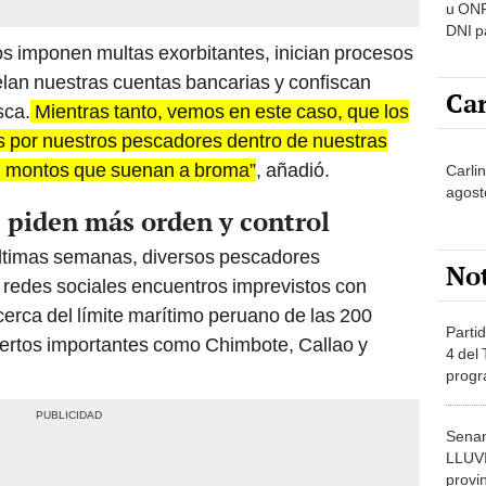
u ONP
DNI p
s imponen multas exorbitantes, inician procesos
pensi
elan nuestras cuentas bancarias y confiscan
Car
sca.
Mientras tanto, vemos en este caso, que los
s por nuestros pescadores dentro de nuestras
on montos que suenan a broma”
, añadió.
Carlin
agost
 piden más orden y control
últimas semanas, diversos pescadores
No
 redes sociales encuentros imprevistos con
erca del límite marítimo peruano de las 200
Partid
puertos importantes como Chimbote, Callao y
4 del
progr
dónde
Senam
LLUV
provi