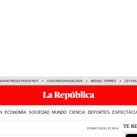
NUANO RESULTADOS HOY
CASO MOCHASUELDOS
MIGUEL TORRES
LEY PU
N
ECONOMÍA
SOCIEDAD
MUNDO
CIENCIA
DEPORTES
ESPECTÁCU
TE R
19 May 2024 | 11:00 h