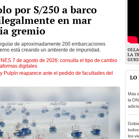
lo por S/250 a barco
 ilegalmente en mar
ia gremio
irregular de aproximadamente 200 embarcaciones
OLLA
ierno está creando un ambiente de impunidad.
LA T
GUIO
RNES 7 de agosto de 2026: consulta el tipo de cambio
aformas digitales
y Pulpín reaparece ante el pedido de facultades del
LO
Más d
la ON
adici
agost
Gobie
todos
los v