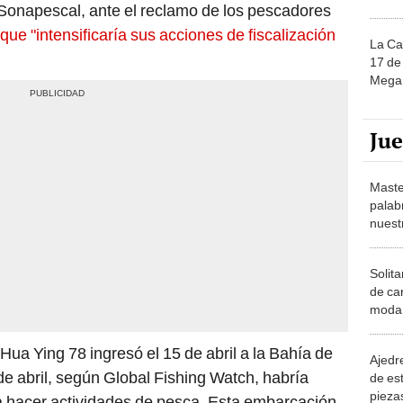
Sonapescal, ante el reclamo de los pescadores
ue "intensificaría sus acciones de fiscalización
La Ca
17 de 
Mega 
Ju
Maste
palab
nuest
Solita
de ca
moda.
demue
ua Ying 78 ingresó el 15 de abril a la Bahía de
Ajedre
de abril, según Global Fishing Watch, habría
de es
piezas
ra hacer actividades de pesca. Esta embarcación