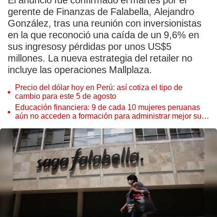
El anuncio fue confirmado el martes por el
gerente de Finanzas de Falabella, Alejandro
González, tras una reunión con inversionistas
en la que reconoció una caída de un 9,6% en
sus ingresosy pérdidas por unos US$5
millones. La nueva estrategia del retailer no
incluye las operaciones Mallplaza.
Precio del dólar hoy en Perú: así cotiza el tipo de
cambio para este 5 de agosto
Educación financiera: 9 de cada 10 mujeres peruanas
aún no acceden a formación para administrar mejor su
dinero