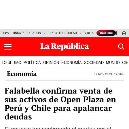
HOY
TINKA RESULTADOS
PRECIO DEL DÓLAR
7 DE AGOSTO
OLLANTA H
LO ÚLTIMO
POLÍTICA
OPINIÓN
ECONOMÍA
SOCIEDAD
MUNDO
CIE
Economía
17 Nov 2023 | 12:16 h
Falabella confirma venta de
sus activos de Open Plaza en
Perú y Chile para apalancar
deudas