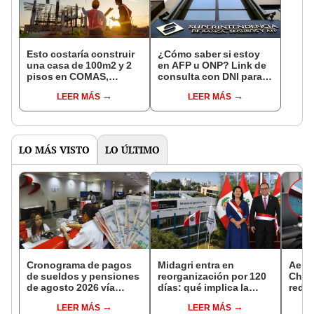
Esto costaría construir
¿Cómo saber si estoy
una casa de 100m2 y 2
en AFP u ONP? Link de
pisos en COMAS,
consulta con DNI para
CARABAYLLO y otros
ver en qué fondo de
LEER MÁS
LEER MÁS
distritos de LIMA
pensiones estás
NORTE
LO MÁS VISTO
LO ÚLTIMO
Cronograma de pagos
Midagri entra en
Aero
de sueldos y pensiones
reorganización por 120
Cháv
de agosto 2026 vía
días: qué implica la
reduc
Banco de la Nación:
medida y qué cambios
tarif
LEER MÁS
LEER MÁS
conoce las fechas de
podrían venir
conex