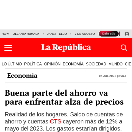
HOY
OLLANTA HUMALA
JANET TELLO
7 DE AGOSTO
TINKA RESULTADOS
LO ÚLTIMO
POLÍTICA
OPINIÓN
ECONOMÍA
SOCIEDAD
MUNDO
CIE
Economía
05 Jul 2023 | 8:34 h
Buena parte del ahorro va
para enfrentar alza de precios
Realidad de los hogares. Saldo de cuentas de
ahorro y cuentas
CTS
cayeron más de 12% a
mayo del 2023. Los gastos estarían dirigidos,