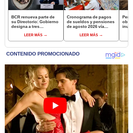
BCR renueva parte de
Cronograma de pagos
Perú 
su Directorio: Gobierno
de sueldos y pensiones
obras
designa a tres
de agosto 2026 vía
inun
representantes del
Banco de la Nación:
carte
LEER MÁS
LEER MÁS
Ejecutivo
conoce las fechas de
mill
depósito