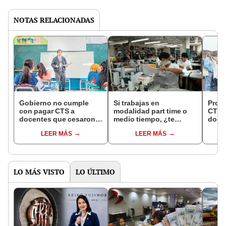
NOTAS RELACIONADAS
Gobierno no cumple
Si trabajas en
Proye
con pagar CTS a
modalidad part time o
CTS n
docentes que cesaron
medio tiempo, ¿te
doce
por límite de edad
corresponde recibir
LEER MÁS
LEER MÁS
gratificación de julio
2023?
LO MÁS VISTO
LO ÚLTIMO