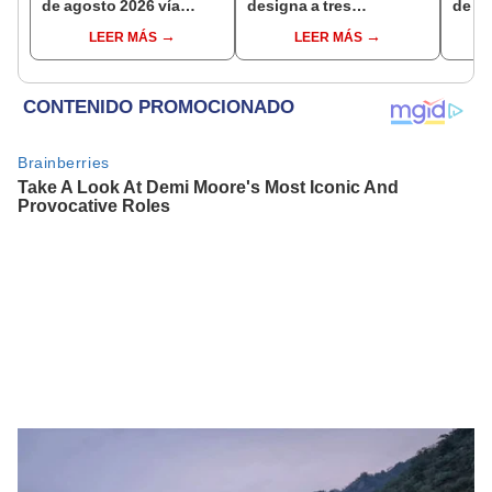
de agosto 2026 vía
designa a tres
de ha
Banco de la Nación:
representantes del
compr
LEER MÁS
LEER MÁS
conoce las fechas de
Ejecutivo
nuev
depósito