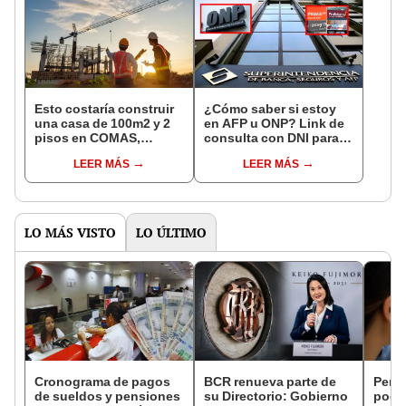
Esto costaría construir
¿Cómo saber si estoy
una casa de 100m2 y 2
en AFP u ONP? Link de
pisos en COMAS,
consulta con DNI para
CARABAYLLO y otros
ver en qué fondo de
LEER MÁS
LEER MÁS
distritos de LIMA
pensiones estás
NORTE
LO MÁS VISTO
LO ÚLTIMO
Cronograma de pagos
BCR renueva parte de
Perso
de sueldos y pensiones
su Directorio: Gobierno
podr