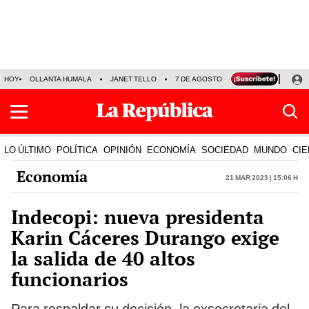
HOY
OLLANTA HUMALA
JANET TELLO
7 DE AGOSTO
TINKA RESULTADOS
LO ÚLTIMO
POLÍTICA
OPINIÓN
ECONOMÍA
SOCIEDAD
MUNDO
CIE
Economía
21 Mar 2023 | 15:06 h
Indecopi: nueva presidenta
Karin Cáceres Durango exige
la salida de 40 altos
funcionarios