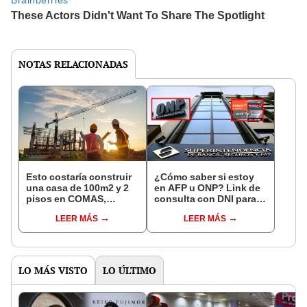
NOTAS RELACIONADAS
Esto costaría construir
¿Cómo saber si estoy
una casa de 100m2 y 2
en AFP u ONP? Link de
pisos en COMAS,
consulta con DNI para
CARABAYLLO y otros
ver en qué fondo de
LEER MÁS
LEER MÁS
distritos de LIMA
pensiones estás
NORTE
LO MÁS VISTO
LO ÚLTIMO