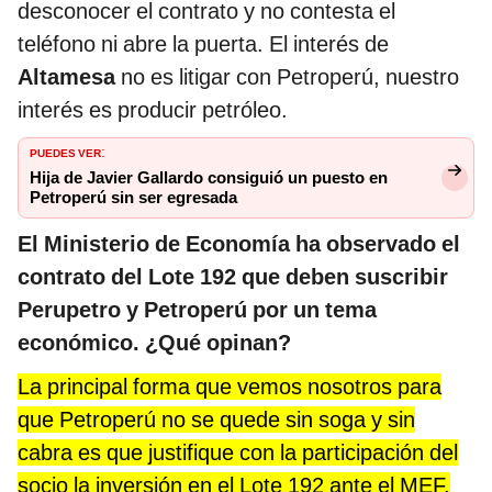
desconocer el contrato y no contesta el
teléfono ni abre la puerta. El interés de
Altamesa
no es litigar con Petroperú, nuestro
interés es producir petróleo.
PUEDES VER
:
Hija de Javier Gallardo consiguió un puesto en
Petroperú sin ser egresada
El Ministerio de Economía ha observado el
contrato del Lote 192 que deben suscribir
Perupetro y Petroperú por un tema
económico. ¿Qué opinan?
La principal forma que vemos nosotros para
que Petroperú no se quede sin soga y sin
cabra es que justifique con la participación del
socio la inversión en el Lote 192 ante el MEF.