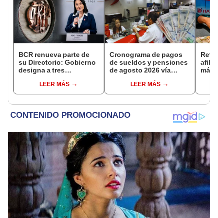
BCR renueva parte de
Cronograma de pagos
Retir
su Directorio: Gobierno
de sueldos y pensiones
afili
designa a tres
de agosto 2026 vía
más d
representantes del
Banco de la Nación:
fond
LEER MÁS
LEER MÁS
Ejecutivo
conoce las fechas de
apru
depósito
proye