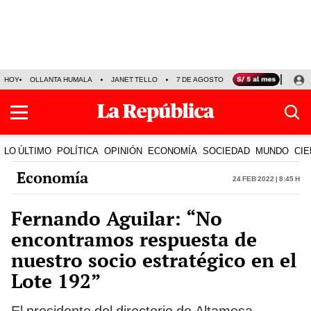
HOY
OLLANTA HUMALA
JANET TELLO
7 DE AGOSTO
TINKA RESULTADOS
LO ÚLTIMO
POLÍTICA
OPINIÓN
ECONOMÍA
SOCIEDAD
MUNDO
CIE
Economía
24 Feb 2022 | 8:45 h
Fernando Aguilar: “No
encontramos respuesta de
nuestro socio estratégico en el
Lote 192”