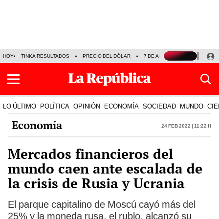
HOY
TINKA RESULTADOS
PRECIO DEL DÓLAR
7 DE AGOSTO
OLLANTA H
LO ÚLTIMO
POLÍTICA
OPINIÓN
ECONOMÍA
SOCIEDAD
MUNDO
CIE
Economía
24 Feb 2022 | 11:22 h
Mercados financieros del
mundo caen ante escalada de
la crisis de Rusia y Ucrania
El parque capitalino de Moscú cayó más del
25% y la moneda rusa, el rublo, alcanzó su