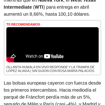
mientras que en
Nueva York
, el
West Texas
Intermediate
(
WTI
) para entrega en abril
aumentó un 8,66%, hasta 100,10 dólares.
TE RECOMENDAMOS
OLLANTA HUMALA EN VIVO RESPONDE Y LA TRAMPA DE
LÓPEZ ALIAGA | SIN GUION CON ROSA MARÍA PALACIOS
Las bolsas europeas cayeron con fuerza desde
los primeros intercambios. Hacia mediodía el
parqué de Fráncfort perdía más de un 5%,
seguido de Milán y París (casi -4%), y Madrid y