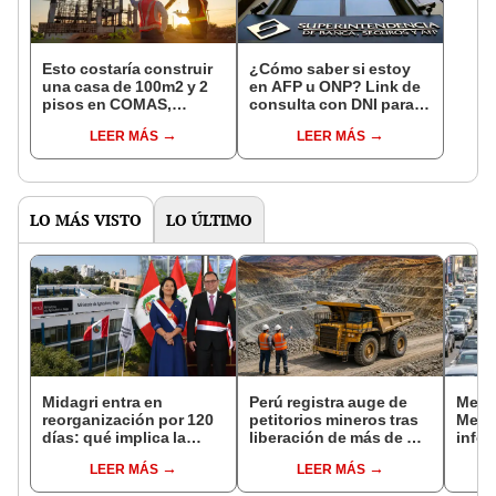
Esto costaría construir
¿Cómo saber si estoy
una casa de 100m2 y 2
en AFP u ONP? Link de
pisos en COMAS,
consulta con DNI para
CARABAYLLO y otros
ver en qué fondo de
LEER MÁS
LEER MÁS
distritos de LIMA
pensiones estás
NORTE
LO MÁS VISTO
LO ÚLTIMO
Midagri entra en
Perú registra auge de
Metro
reorganización por 120
petitorios mineros tras
Metro
días: qué implica la
liberación de más de mil
infor
medida y qué cambios
concesiones para
del t
LEER MÁS
LEER MÁS
podrían venir
explorar cobre y oro
afect