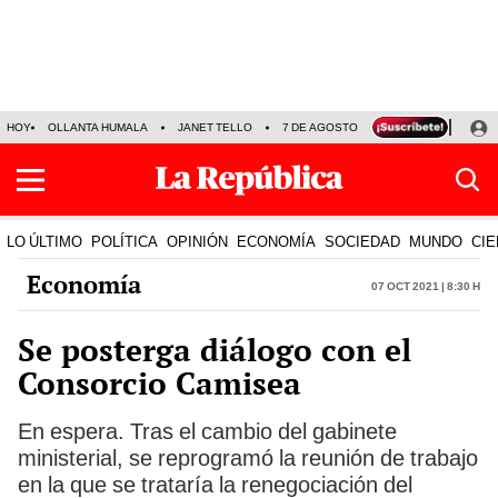
HOY
OLLANTA HUMALA
JANET TELLO
7 DE AGOSTO
TINKA RESULTADOS
LO ÚLTIMO
POLÍTICA
OPINIÓN
ECONOMÍA
SOCIEDAD
MUNDO
CIE
Economía
07 Oct 2021 | 8:30 h
Se posterga diálogo con el
Consorcio Camisea
En espera. Tras el cambio del gabinete
ministerial, se reprogramó la reunión de trabajo
en la que se trataría la renegociación del