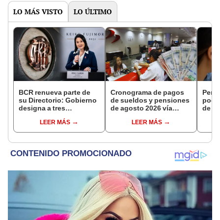
LO MÁS VISTO
LO ÚLTIMO
BCR renueva parte de
Cronograma de pagos
Perso
su Directorio: Gobierno
de sueldos y pensiones
podr
designa a tres
de agosto 2026 vía
de ha
representantes del
Banco de la Nación:
compr
LEER MÁS
LEER MÁS
Ejecutivo
conoce las fechas de
nuev
depósito