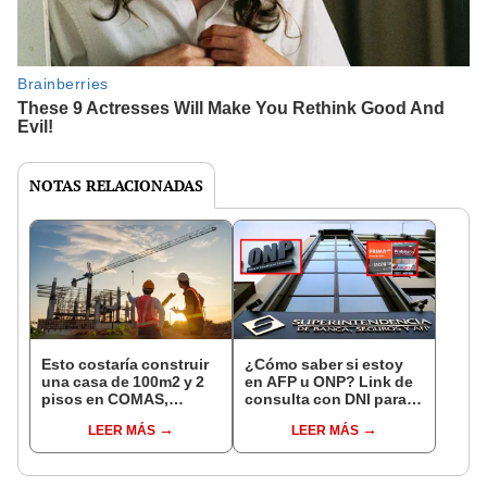
NOTAS RELACIONADAS
Esto costaría construir
¿Cómo saber si estoy
una casa de 100m2 y 2
en AFP u ONP? Link de
pisos en COMAS,
consulta con DNI para
CARABAYLLO y otros
ver en qué fondo de
LEER MÁS
LEER MÁS
distritos de LIMA
pensiones estás
NORTE