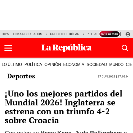
HOY
TINKA RESULTADOS
PRECIO DEL DÓLAR
7 DE AGOSTO
OLLANTA H
LO ÚLTIMO
POLÍTICA
OPINIÓN
ECONOMÍA
SOCIEDAD
MUNDO
CIE
Deportes
17 Jun 2026 | 17:01 h
¡Uno los mejores partidos del
Mundial 2026! Inglaterra se
estrena con un triunfo 4-2
sobre Croacia