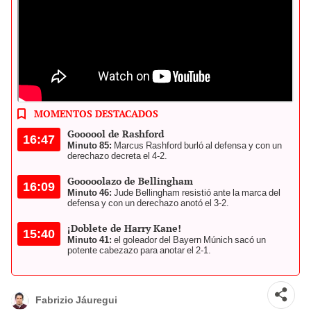
Inglaterra busca ganar el Mundial por segunda ocasión en la
historia. Foto: AFP
MOMENTOS DESTACADOS
Goooool de Rashford
16:47
Minuto 85:
Marcus Rashford burló al defensa y con un
derechazo decreta el 4-2.
Gooooolazo de Bellingham
16:09
Minuto 46:
Jude Bellingham resistió ante la marca del
defensa y con un derechazo anotó el 3-2.
¡Doblete de Harry Kane!
15:40
Minuto 41:
el goleador del Bayern Múnich sacó un
potente cabezazo para anotar el 2-1.
Fabrizio Jáuregui