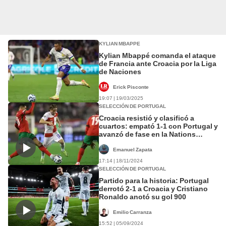
KYLIAN MBAPPE
Kylian Mbappé comanda el ataque
de Francia ante Croacia por la Liga
de Naciones
Erick Pisconte
19:07 | 19/03/2025
SELECCIÓN DE PORTUGAL
Croacia resistió y clasificó a
cuartos: empató 1-1 con Portugal y
avanzó de fase en la Nations
League
Emanuel Zapata
17:14 | 18/11/2024
SELECCIÓN DE PORTUGAL
Partido para la historia: Portugal
derrotó 2-1 a Croacia y Cristiano
Ronaldo anotó su gol 900
Emilio Carranza
15:52 | 05/09/2024