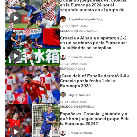
en la Eurocopa 2024 por el
segundo puesto en el grupo de
España?
Alejandro Delgado Tong
17:20 | 20/06/2024
SELECCIÓN DE CROACIA
Croacia y Albania empataron 2-2
en un partidazo por la Eurocopa:
Luka Modric se complica
Emilio Carranza
10:04 | 19/06/2024
EUROCOPA 2024
¡Gran debut! España derrotó 3-0 a
Croacia por la fecha 1 de la
Eurocopa 2024
Miguel Salinas
13:13 | 15/06/2024
SELECCIÓN ESPAÑOLA
España vs. Croacia: ¿cuándo y a
qué hora juegan por el grupo B de
la Eurocopa 2024?
Emilio Carranza