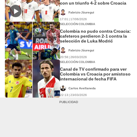
con un triunfo 4-2 sobre Croacia
Fabrizio Jáuregui
17:01 | 17/06/2026
SELECCIÓN COLOMBIA
Colombia no pudo contra Croacia:
cafeteros perdieron 2-1 contra la
selección de Luka Modrić
Fabrizio Jáuregui
20:58 | 26/03/2026
SELECCIÓN COLOMBIA
Canal de TV confirmado para ver
Colombia vs Croacia por amistoso
internacional de fecha FIFA
Carlos Avellaneda
22:13 | 23/03/2026