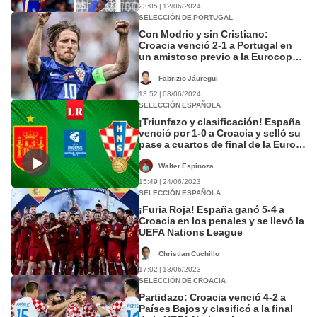
23:05 | 12/06/2024
SELECCIÓN DE PORTUGAL
Con Modric y sin Cristiano:
Croacia venció 2-1 a Portugal en
un amistoso previo a la Eurocopa
2024
Fabrizio Jáuregui
13:52 | 08/06/2024
SELECCIÓN ESPAÑOLA
¡Triunfazo y clasificación! España
venció por 1-0 a Croacia y selló su
pase a cuartos de final de la Euro
Sub-21
Walter Espinoza
15:49 | 24/06/2023
SELECCIÓN ESPAÑOLA
¡Furia Roja! España ganó 5-4 a
Croacia en los penales y se llevó la
UEFA Nations League
Christian Cuchillo
17:02 | 18/06/2023
SELECCIÓN DE CROACIA
Partidazo: Croacia venció 4-2 a
Países Bajos y clasificó a la final