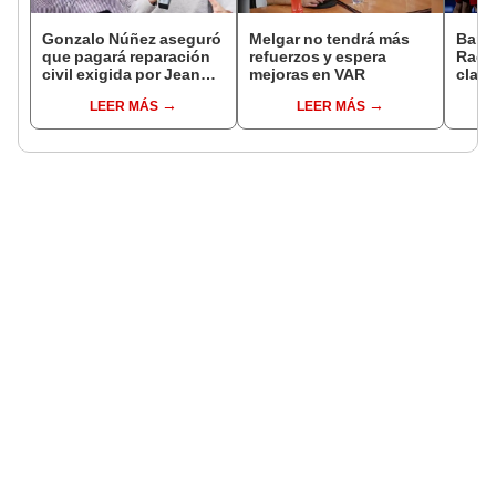
Gonzalo Núñez aseguró
Melgar no tendrá más
Barce
que pagará reparación
refuerzos y espera
Raci
civil exigida por Jean
mejoras en VAR
clasi
Ferrari tras denuncia
final
LEER MÁS
LEER MÁS
por difamación: "Dentro
de mis posibilidades"