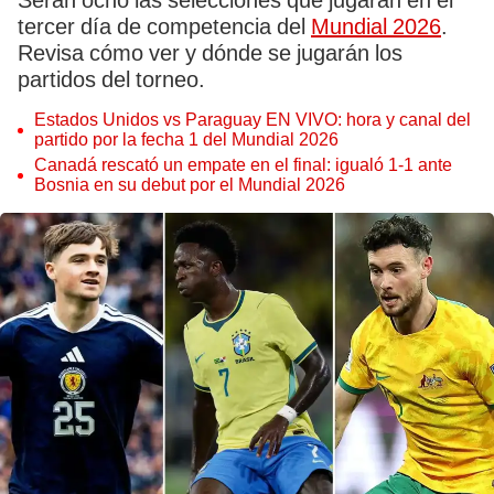
Serán ocho las selecciones que jugarán en el
tercer día de competencia del
Mundial 2026
.
Revisa cómo ver y dónde se jugarán los
partidos del torneo.
Estados Unidos vs Paraguay EN VIVO: hora y canal del
partido por la fecha 1 del Mundial 2026
Canadá rescató un empate en el final: igualó 1-1 ante
Bosnia en su debut por el Mundial 2026