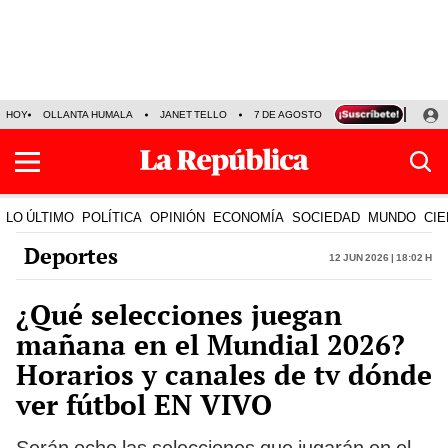
HOY
OLLANTA HUMALA
JANET TELLO
7 DE AGOSTO
TINKA RESULTADOS
LO ÚLTIMO
POLÍTICA
OPINIÓN
ECONOMÍA
SOCIEDAD
MUNDO
CIE
Deportes
12 Jun 2026 | 18:02 h
¿Qué selecciones juegan
mañana en el Mundial 2026?
Horarios y canales de tv dónde
ver fútbol EN VIVO