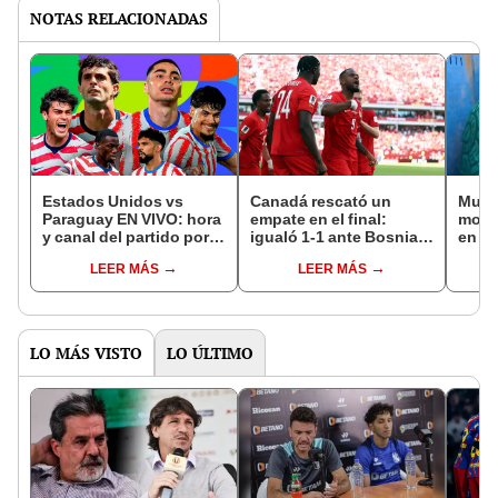
NOTAS RELACIONADAS
Estados Unidos vs
Canadá rescató un
Mund
Paraguay EN VIVO: hora
empate en el final:
mome
y canal del partido por la
igualó 1-1 ante Bosnia
en el
fecha 1 del Mundial
en su debut por el
Ciud
LEER MÁS
LEER MÁS
2026
Mundial 2026
cuan
desva
multi
LO MÁS VISTO
LO ÚLTIMO