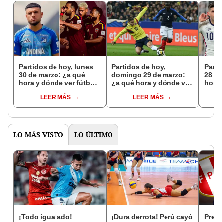
Partidos de hoy, lunes
Partidos de hoy,
Parti
30 de marzo: ¿a qué
domingo 29 de marzo:
28 de
hora y dónde ver fútbol
¿a qué hora y dónde ver
hora 
EN VIVO?
fútbol EN VIVO?
EN V
LEER MÁS
LEER MÁS
LO MÁS VISTO
LO ÚLTIMO
¡Todo igualado!
¡Dura derrota! Perú cayó
Prens