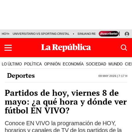
HOY
UNIVERSITARIO VS SPORTING CRISTAL
SINUANO RESULTADOS HOY
CA
LO ÚLTIMO
POLÍTICA
OPINIÓN
ECONOMÍA
SOCIEDAD
MUNDO
CIE
Deportes
08 May 2026 | 7:17 h
Partidos de hoy, viernes 8 de
mayo: ¿a qué hora y dónde ver
fútbol EN VIVO?
Conoce EN VIVO la programación de HOY,
horarios y canales de TV de los partidos de la