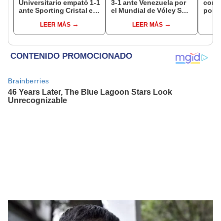
Universitario empató 1-1
3-1 ante Venezuela por
contr
ante Sporting Cristal en
el Mundial de Vóley Sub
por o
el estadio Monumental
17
estre
LEER MÁS
LEER MÁS
por el Torneo Clausura
perua
de la Liga 1 2026
ning