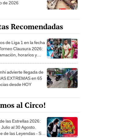
o de 2026
tas Recomendadas
os de Liga 1 en la fecha
 Torneo Clausura 2026:
amación, horarios y
 ver
hi advierte llegada de
IAS EXTREMAS en 65
ncias desde HOY
mos al Circo!
de las Estrellas 2026:
 Julio al 30 Agosto.
e de las Leyendas - San