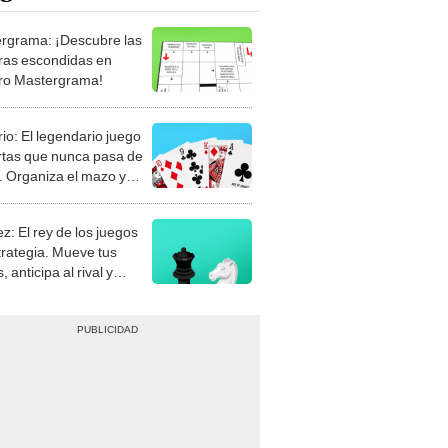
rgrama: ¡Descubre las
ras escondidas en
ro Mastergrama!
rio: El legendario juego
rtas que nunca pasa de
 Organiza el mazo y
stra tu habilidad.
z: El rey de los juegos
trategia. Mueve tus
, anticipa al rival y
gue el jaque mate.