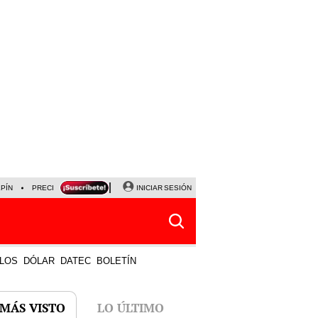
LPÍN
PRECIO DEL DÓLAR
CORTE DE LUZ
INICIAR SESIÓN
VIERNES 7 DE AGOSTO
ALBER
LOS
DÓLAR
DATEC
BOLETÍN
 MÁS VISTO
LO ÚLTIMO