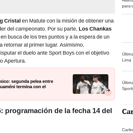
para 
Torne
g Cristal
en Matute con la misión de obtener una
der del campeonato. Por su parte,
Los Chankas
en busca de los tres puntos y a la espera de un
a retornar al primer lugar. Asimismo,
disputar el duelo ante Sport Boys con el objetivo
Últim
Lima
eo Apertura.
ásico: segunda pelea entre
Últim
ouaméni termina con el
Sporti
Car
6: programación de la fecha 14 del
Carli