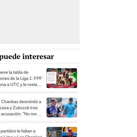
puede interesar
eve la tabla de
iones de la Liga 1: FPF
ona a UTC y le resta
s en el Torneo Apertura
 Chankas desmintió a
casa y Zubczuk tras
e acusación: "No me
 que esconder"
artidos le faltan a
za Lima y Los Chankas