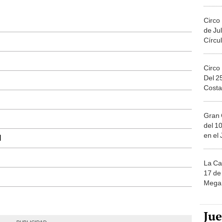
Migue
Circo
de Jul
Círcul
Circo
Del 2
Costa
Gran 
del 10
en el
l
La Ca
17 de 
Mega 
Ju