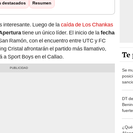
s destacados
Resumen
 interesante. Luego de la
caída de Los Chankas
Apertura
tiene un único líder. El inicio de la
fecha
 San Ramón, con el encuentro entre UTC y FC
g Cristal afrontarán el partido más llamativo,
Te 
rá a Sport Boys en el Callao.
Se mu
posic
sanci
punto
2026
DT de
Benin
fuert
tengo
¿Qué p
Alian