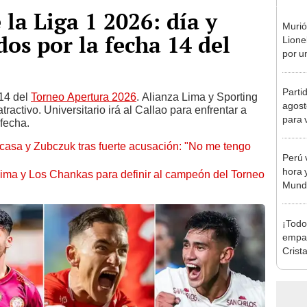
la Liga 1 2026: día y
Murió
dos por la fecha 14 del
Lione
por u
enfe
Parti
 14 del
Torneo Apertura 2026
. Alianza Lima y Sporting
agost
ractivo. Universitario irá al Callao para enfrentar a
para 
 fecha.
asa y Zubczuk tras fuerte acusación: "No me tengo
Perú 
hora y
 Lima y Los Chankas para definir al campeón del Torneo
Mundi
¡Todo
empat
Crista
Monum
Claus