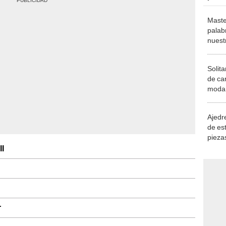
Maste
palab
nuest
Solita
de ca
moda.
demue
Ajedre
de es
piezas
consi
I
r