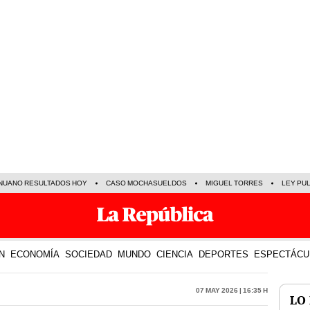
NUANO RESULTADOS HOY
CASO MOCHASUELDOS
MIGUEL TORRES
LEY PU
N
ECONOMÍA
SOCIEDAD
MUNDO
CIENCIA
DEPORTES
ESPECTÁCU
07 May 2026 | 16:35 h
LO