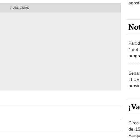
agost
No
Partid
4 del
progr
dónde
Senam
LLUV
provi
¡Va
Circo 
del 15
Parqu