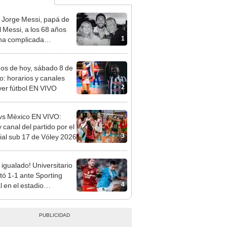
 Jorge Messi, papá de
l Messi, a los 68 años
1
na complicada
rmedad
dos de hoy, sábado 8 de
o: horarios y canales
2
ver fútbol EN VIVO
vs México EN VIVO:
 canal del partido por el
3
al sub 17 de Vóley 2026
 igualado! Universitario
ó 1-1 ante Sporting
4
l en el estadio
ental por el Torneo
ura de la Liga 1 2026