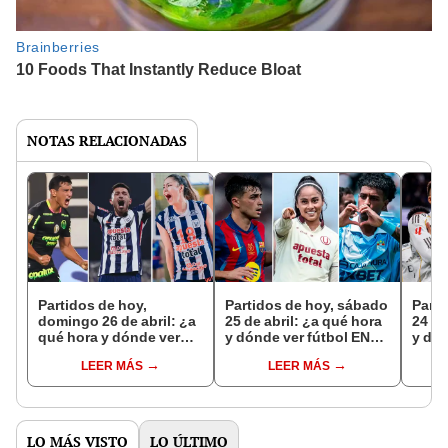
NOTAS RELACIONADAS
Partidos de hoy,
Partidos de hoy, sábado
Parti
domingo 26 de abril: ¿a
25 de abril: ¿a qué hora
24 de
qué hora y dónde ver
y dónde ver fútbol EN
y dón
fútbol EN VIVO?
VIVO?
VIVO
LEER MÁS
LEER MÁS
LO MÁS VISTO
LO ÚLTIMO