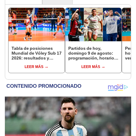
Tabla de posiciones
Partidos de hoy,
Perú 
Mundial de Vóley Sub 17
domingo 9 de agosto:
hora 
2026: resultados y
programación, horarios
ver e
partidos de Perú en fase
y canales para ver fútbol
fecha
LEER MÁS
LEER MÁS
de grupos
EN VIVO
17 de