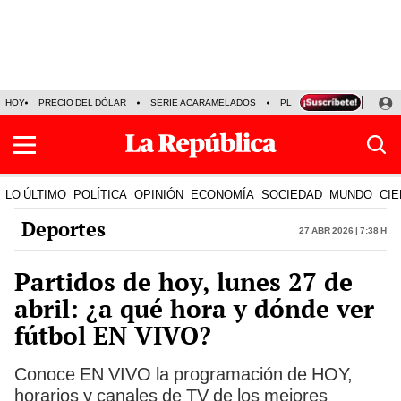
HOY
PRECIO DEL DÓLAR
SERIE ACARAMELADOS
PLAZA VEA
ALEJAND
LO ÚLTIMO
POLÍTICA
OPINIÓN
ECONOMÍA
SOCIEDAD
MUNDO
CIE
Deportes
27 Abr 2026 | 7:38 h
Partidos de hoy, lunes 27 de
abril: ¿a qué hora y dónde ver
fútbol EN VIVO?
Conoce EN VIVO la programación de HOY,
horarios y canales de TV de los mejores