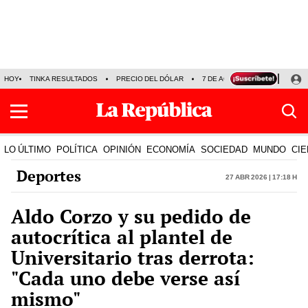
HOY
TINKA RESULTADOS
PRECIO DEL DÓLAR
7 DE AGOSTO
OLLANTA H
LO ÚLTIMO
POLÍTICA
OPINIÓN
ECONOMÍA
SOCIEDAD
MUNDO
CIE
Deportes
27 Abr 2026 | 17:18 h
Aldo Corzo y su pedido de
autocrítica al plantel de
Universitario tras derrota:
"Cada uno debe verse así
mismo"