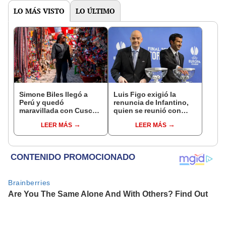
LO MÁS VISTO
LO ÚLTIMO
Simone Biles llegó a
Luis Figo exigió la
Perú y quedó
renuncia de Infantino,
maravillada con Cusco:
quien se reunió con
"Estoy encantada con
funcionarios de la FIFA
LEER MÁS
LEER MÁS
lo hermoso que es este
en Marruecos
país"