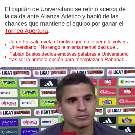
El capitán de Universitario se refirió acerca de
la caída ante Alianza Atlético y habló de las
chances que mantiene el equipo por ganar el
Torneo Apertura
.
Jorge Fossati revela el motivo que no le permite volver a
Universitario: "No tengo la misma mentalidad que
algunas personas del club"
Fabián Bustos dedica emotivas palabras a Universitario
tras ser la primera opción para reemplazar a Rabanal:
"Adoro el club"