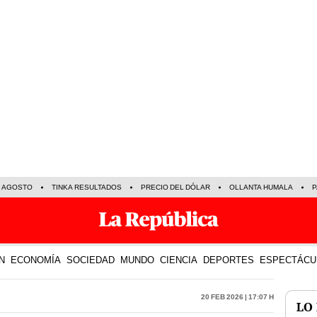
E AGOSTO
TINKA RESULTADOS
PRECIO DEL DÓLAR
OLLANTA HUMALA
P
N
ECONOMÍA
SOCIEDAD
MUNDO
CIENCIA
DEPORTES
ESPECTÁCU
20 Feb 2026 | 17:07 h
LO