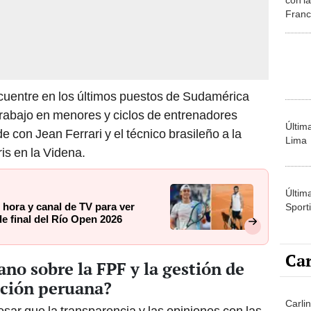
Franc
anunc
socia
cuentre en los últimos puestos de Sudamérica
trabajo en menores y ciclos de entrenadores
Últim
 con Jean Ferrari y el técnico brasileño a la
Lima
is en la Videna.
Últim
 hora y canal de TV para ver
Sporti
de final del Río Open 2026
Car
ano sobre la FPF y la gestión de
cción peruana?
Carli
fesar que la transparencia y las opiniones con las