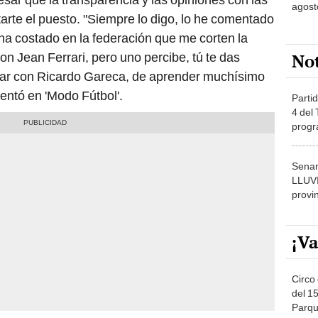
agost
rte el puesto. "Siempre lo digo, lo he comentado
e ha costado en la federación que me corten la
No
 Jean Ferrari, pero uno percibe, tú te das
star con Ricardo Gareca, de aprender muchísimo
ntó en 'Modo Fútbol'.
Partid
4 del
progr
dónde
Senam
LLUV
provi
¡Va
Circo 
del 15
Parqu