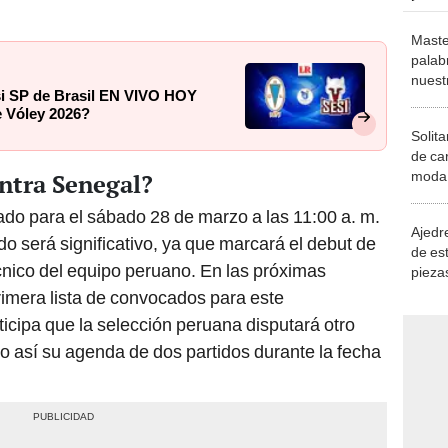
Maste
palab
nuest
si SP de Brasil EN VIVO HOY
e Vóley 2026?
Solita
de ca
moda.
ntra Senegal?
demue
o para el sábado 28 de marzo a las 11:00 a. m.
Ajedre
do será significativo, ya que marcará el debut de
de es
ico del equipo peruano. En las próximas
piezas
consi
imera lista de convocados para este
icipa que la selección peruana disputará otro
 así su agenda de dos partidos durante la fecha