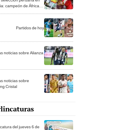
ia: campeón de África
ió fecha en redes
les
Partidos de hoy
as noticias sobre Alianza
as noticias sobre
ng Cristal
lincaturas
ncatura del jueves 6 de