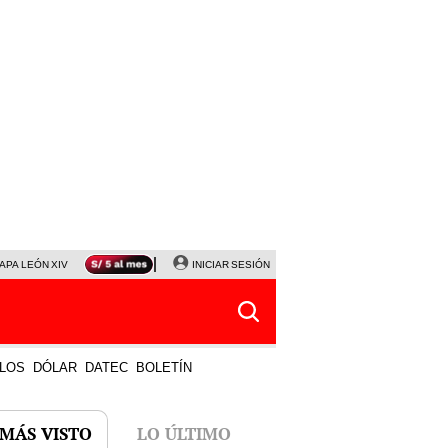
APA LEÓN XIV
NALDY SALDAÑA
INICIAR SESIÓN
LA BELLA LUZ
MAGALY MEDINA
HORÓS
LOS
DÓLAR
DATEC
BOLETÍN
 MÁS VISTO
LO ÚLTIMO