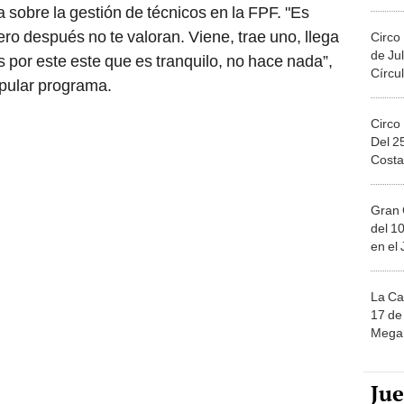
Migue
a sobre la gestión de técnicos en la FPF. "Es
o después no te valoran. Viene, trae uno, llega
Circo
de Jul
 por este este que es tranquilo, no hace nada”,
Círcul
pular programa.
Circo
Del 2
Costa
Gran 
del 10
en el
La Ca
17 de 
Mega 
Ju