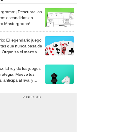
rgrama: ¡Descubre las
ras escondidas en
ro Mastergrama!
rio: El legendario juego
rtas que nunca pasa de
 Organiza el mazo y
stra tu habilidad.
z: El rey de los juegos
trategia. Mueve tus
, anticipa al rival y
gue el jaque mate.