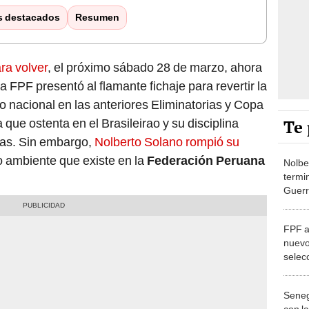
s destacados
Resumen
ra volver
, el próximo sábado 28 de marzo, ahora
La FPF presentó al flamante fichaje para revertir la
 nacional en las anteriores Eliminatorias y Copa
Te 
 que ostenta en el Brasileirao y su disciplina
has. Sin embargo,
Nolberto Solano rompió su
o ambiente que existe en la
Federación Peruana
Nolbe
termin
Guerr
en la
algo 
FPF a
nuevo 
selec
local
Seneg
con l