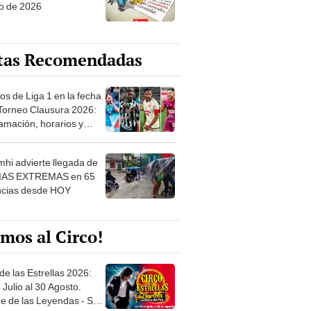
o de 2026
tas Recomendadas
os de Liga 1 en la fecha
 Torneo Clausura 2026:
amación, horarios y
 ver
hi advierte llegada de
IAS EXTREMAS en 65
ncias desde HOY
mos al Circo!
de las Estrellas 2026:
 Julio al 30 Agosto.
e de las Leyendas - San