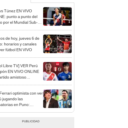
vs Túnez EN VIVO
E: punto a punto del
1
do por el Mundial Sub-17
ley 2026
dos de hoy, jueves 6 de
o: horarios y canales
2
ver fútbol EN VIVO
ol Libre TV] VER Perú
Japón EN VIVO ONLINE
3
artido amistoso
nacional 2023
Ferrari optimista con ver
ú jugando las
4
natorias en Puno:
ino que ganamos 3-0 a
tina"