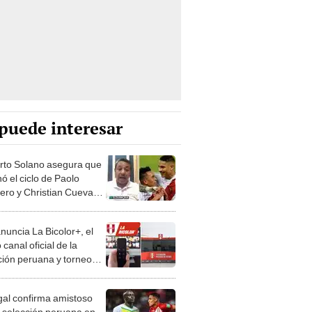
puede interesar
rto Solano asegura que
ó el ciclo de Paolo
ero y Christian Cueva
 selección peruana: "Por
juega en Juan Pablo II"
nuncia La Bicolor+, el
canal oficial de la
ción peruana y torneos
es
al confirma amistoso
a selección peruana en