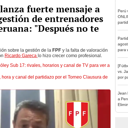
lanza fuerte mensaje a
Perú 
gestión de entrenadores
ONLIN
parti
peruana: "Después no te
de Vó
Parti
agost
para 
ión sobre la gestión de la
FPF
y la falta de valoración
con
Ricardo Gareca
lo hizo crecer como profesional.
óley Sub 17: rivales, horarios y canal de TV para ver a
[Fútb
vs. 
ía, hora y canal del partidazo por el Torneo Clausura de
por p
inter
Jean 
a Per
Elimi
"Imag
Argen