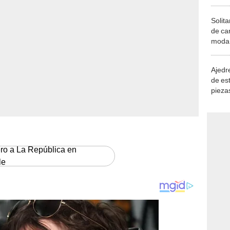
Solita
de ca
moda.
demue
Ajedre
de es
piezas
consi
ero a La República en
le