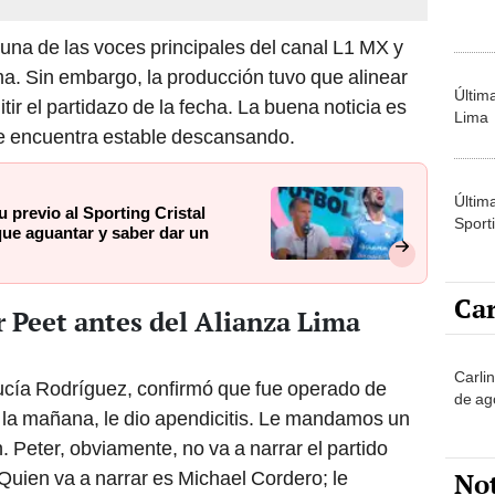
una de las voces principales del canal L1 MX y
a. Sin embargo, la producción tuvo que alinear
Últim
tir el partidazo de la fecha. La buena noticia es
Lima
se encuentra estable descansando.
Últim
u previo al Sporting Cristal
Sporti
 que aguantar y saber dar un
Car
 Peet antes del Alianza Lima
Carli
cía Rodríguez, confirmó que fue operado de
de ag
 la mañana, le dio apendicitis. Le mandamos un
 Peter, obviamente, no va a narrar el partido
No
Quien va a narrar es Michael Cordero; le