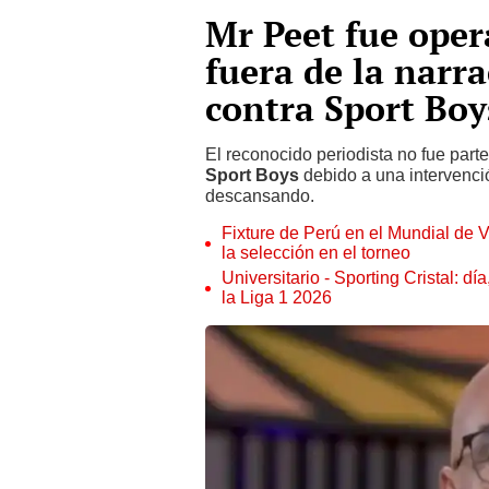
Mr Peet fue oper
fuera de la narr
contra Sport Boy
El reconocido periodista no fue parte
Sport Boys
debido a una intervenci
descansando.
Fixture de Perú en el Mundial de V
la selección en el torneo
Universitario - Sporting Cristal: d
la Liga 1 2026