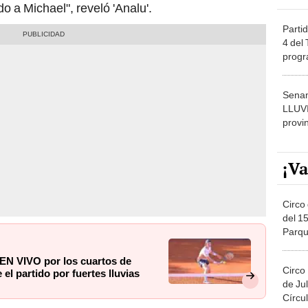
 a Michael", reveló 'Analu'.
Partid
4 del
progr
dónde
Senam
LLUV
provi
¡Va
Circo 
del 15
Parqu
Migue
 EN VIVO por los cuartos de
Circo
 el partido por fuertes lluvias
de Jul
Círcul