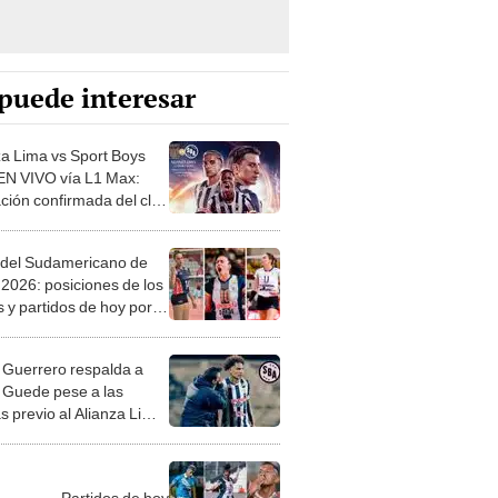
puede interesar
za Lima vs Sport Boys
N VIVO vía L1 Max:
ación confirmada del club
o
 del Sudamericano de
 2026: posiciones de los
 y partidos de hoy por la
 3
 Guerrero respalda a
 Guede pese a las
as previo al Alianza Lima
a Sport Boys: "Es
so, pero un gran DT"
Partidos de hoy