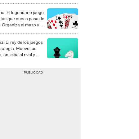
rio: El legendario juego
rtas que nunca pasa de
 Organiza el mazo y
stra tu habilidad.
z: El rey de los juegos
trategia. Mueve tus
, anticipa al rival y
gue el jaque mate.