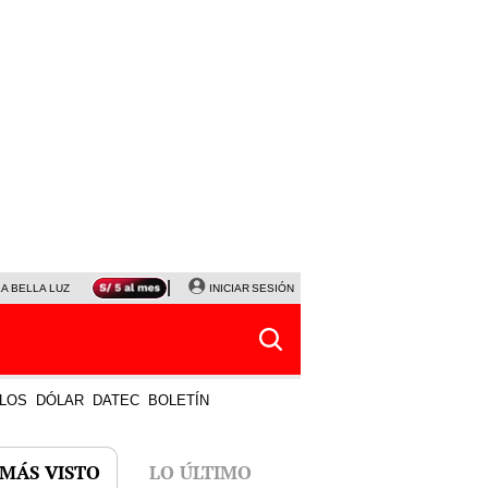
LA BELLA LUZ
MAGALY MEDINA
INICIAR SESIÓN
SINUANO RESULTADOS HOY
JANET TELLO
LOS
DÓLAR
DATEC
BOLETÍN
 MÁS VISTO
LO ÚLTIMO