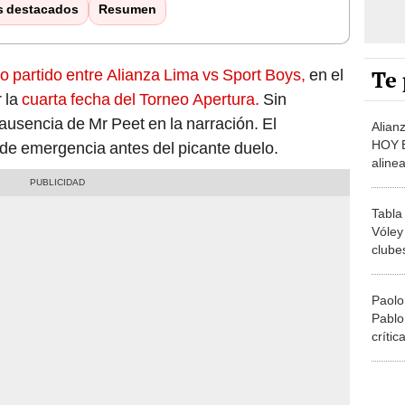
s destacados
Resumen
Te 
 partido entre Alianza Lima vs Sport Boys,
en el
r la
cuarta fecha del Torneo Apertura.
Sin
ausencia de Mr Peet en la narración. El
Alian
HOY E
 de emergencia antes del picante duelo.
aline
íntim
Tabla
Vóley
clubes
fecha
Paolo
Pablo
crític
contr
inten