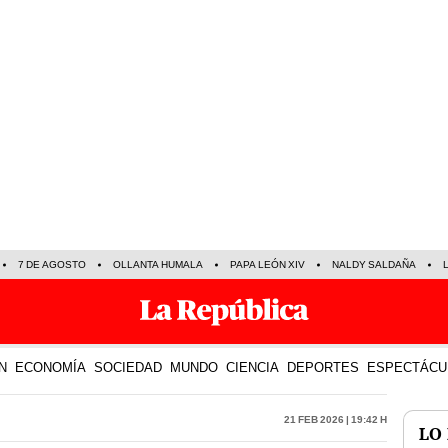
7 DE AGOSTO
OLLANTA HUMALA
PAPA LEÓN XIV
NALDY SALDAÑA
N
ECONOMÍA
SOCIEDAD
MUNDO
CIENCIA
DEPORTES
ESPECTÁCU
21 Feb 2026 | 19:42 h
LO