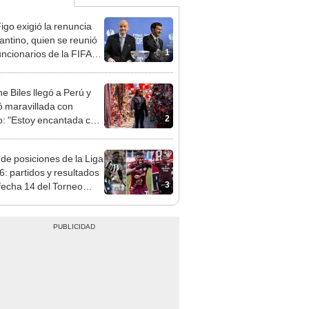
Figo exigió la renuncia
fantino, quien se reunió
1
uncionarios de la FIFA
arruecos
e Biles llegó a Perú y
 maravillada con
2
: "Estoy encantada con
rmoso que es este país"
 de posiciones de la Liga
6: partidos y resultados
3
 fecha 14 del Torneo
ura