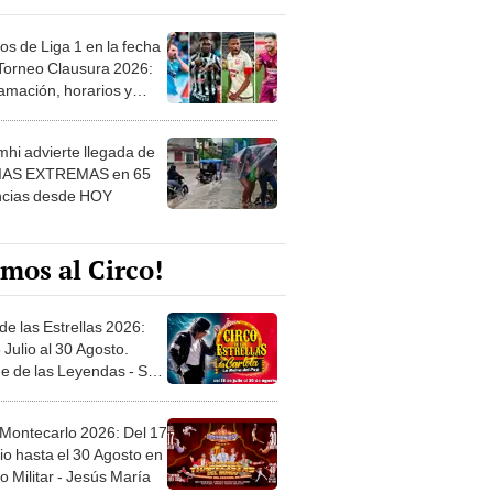
os de Liga 1 en la fecha
 Torneo Clausura 2026:
amación, horarios y
 ver
hi advierte llegada de
IAS EXTREMAS en 65
ncias desde HOY
mos al Circo!
de las Estrellas 2026:
 Julio al 30 Agosto.
e de las Leyendas - San
l
 Montecarlo 2026: Del 17
io hasta el 30 Agosto en
o Militar - Jesús María