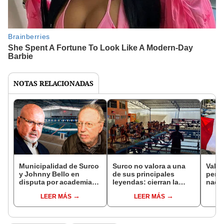
NOTAS RELACIONADAS
Municipalidad de Surco
Surco no valora a una
Valer
y Johnny Bello en
de sus principales
peru
disputa por academia
leyendas: cierran la
nado 
de natación:
histórica piscina y
Manha
LEER MÁS
LEER MÁS
excampeón
formadora de
"Todo
sudamericano fue
campeones de Johnny
much
retirado por cese de
Bello
concesión