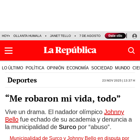
HOY
OLLANTA HUMALA
JANET TELLO
7 DE AGOSTO
TINKA RESULTADOS
LO ÚLTIMO
POLÍTICA
OPINIÓN
ECONOMÍA
SOCIEDAD
MUNDO
CIE
Deportes
23 Nov 2025 | 13:37 h
“Me robaron mi vida, todo”
Vive un drama. El nadador olímpico
Johnny
Bello
fue echado de su academia y denuncia a
la municipalidad de
Surco
por “abuso”.
Municipalidad de Surco y Johnny Bello en disputa por