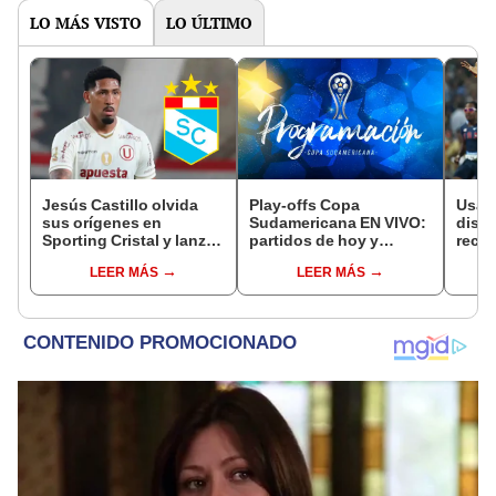
LO MÁS VISTO
LO ÚLTIMO
Jesús Castillo olvida
Play-offs Copa
Usain
sus orígenes en
Sudamericana EN VIVO:
dista
Sporting Cristal y lanzó
partidos de hoy y
recor
picante mensaje tras
canales para ver el
en l
LEER MÁS
LEER MÁS
triunfo de Universitario:
torneo
Olím
"Demostrando de qué
estamos hechos"