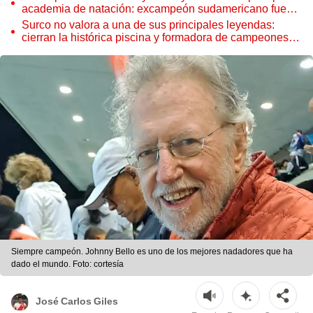
academia de natación: excampeón sudamericano fue
retirado por cese de concesión
Surco no valora a una de sus principales leyendas:
cierran la histórica piscina y formadora de campeones
de Johnny Bello
Siempre campeón. Johnny Bello es uno de los mejores nadadores que ha
dado el mundo. Foto: cortesía
José Carlos Giles