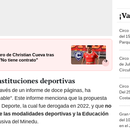
¡Va
Circo 
del 15
Parqu
Migue
ro de Christian Cueva tras
Circo
"No tiene contrato"
de Jul
Círcul
nstituciones deportivas
Circo
través de un informe de doce páginas, ha
Del 2
viable". Este informe menciona que la propuesta
Costa
l Deporte, la cual fue derogada en 2022, y que
no
 las modalidades deportivas y la Educación
Gran 
del 10
usiva del Minedu.
en el