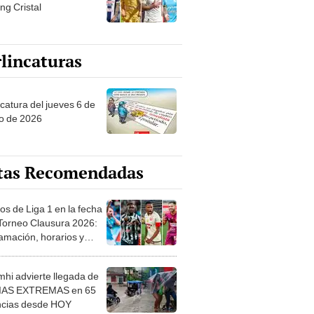
ng Cristal
lincaturas
ncatura del jueves 6 de
o de 2026
tas Recomendadas
os de Liga 1 en la fecha
 Torneo Clausura 2026:
amación, horarios y
 ver
hi advierte llegada de
IAS EXTREMAS en 65
ncias desde HOY