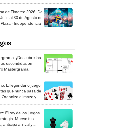
sa de Timoteo 2026: Del
Julio al 30 de Agosto en
Plaza - Independencia
egos
rgrama: ¡Descubre las
ras escondidas en
ro Mastergrama!
rio: El legendario juego
rtas que nunca pasa de
 Organiza el mazo y
stra tu habilidad.
z: El rey de los juegos
trategia. Mueve tus
, anticipa al rival y