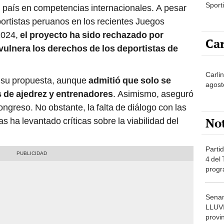
Sporti
el país en competencias internacionales. A pesar
portistas peruanos en los recientes Juegos
2024,
el proyecto ha sido rechazado por
Car
vulnera los derechos de los deportistas de
Carli
ó su propuesta, aunque
admitió que solo se
agost
s de ajedrez y entrenadores
. Asimismo, aseguró
ongreso. No obstante, la falta de diálogo con las
No
as ha levantado críticas sobre la viabilidad del
Partid
4 del
progr
dónde
Senam
LLUV
provi