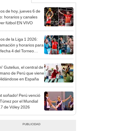
dos de hoy, jueves 6 de
o: horarios y canales
1
ver fútbol EN VIVO
dos de la Liga 1 2026:
amación y horarios para
2
a fecha 4 del Torneo
ura
rri’ Gutelius, el central de
mano de Perú que viene
3
lidándose en España
t soñado! Perú venció
 Túnez por el Mundial
4
7 de Vóley 2026