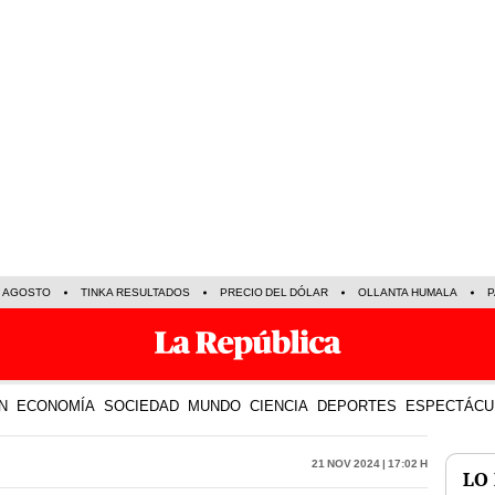
E AGOSTO
TINKA RESULTADOS
PRECIO DEL DÓLAR
OLLANTA HUMALA
P
N
ECONOMÍA
SOCIEDAD
MUNDO
CIENCIA
DEPORTES
ESPECTÁCU
21 Nov 2024 | 17:02 h
LO