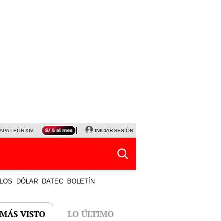
APA LEÓN XIV
NALDY SALDAÑA
INICIAR SESIÓN
LA BELLA LUZ
MAGALY MEDINA
HORÓS
LOS
DÓLAR
DATEC
BOLETÍN
 MÁS VISTO
LO ÚLTIMO