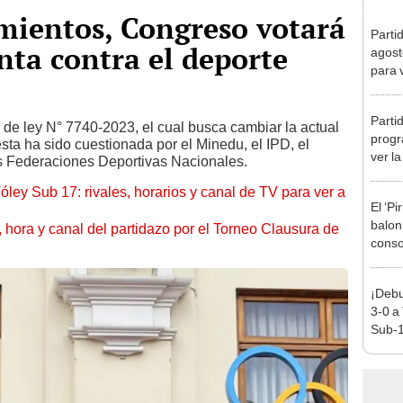
mientos, Congreso votará
Parti
nta contra el deporte
agost
para 
Parti
o de ley N° 7740-2023, el cual busca cambiar la actual
progr
sta ha sido cuestionada por el Minedu, el IPD, el
ver l
s Federaciones Deportivas Nacionales.
Claus
óley Sub 17: rivales, horarios y canal de TV para ver a
El ‘Pi
balon
ía, hora y canal del partidazo por el Torneo Clausura de
conso
¡Debu
3-0 a
Sub-1