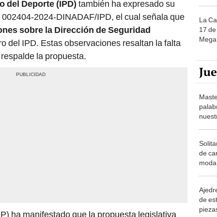
o del Deporte (IPD)
también ha expresado su
N° 002404-2024-DINADAF/IPD, el cual señala que
La Ca
ones sobre la Dirección de Seguridad
17 de 
Mega 
ro del IPD. Estas observaciones resaltan la falta
respalde la propuesta.
Ju
Maste
palab
nuest
Solita
de ca
moda.
demue
Ajedre
de es
piezas
) ha manifestado que la propuesta legislativa