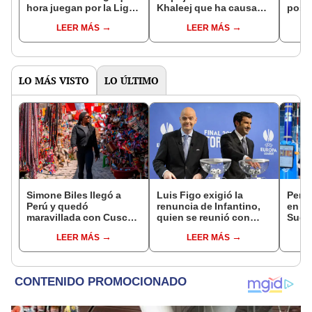
hora juegan por la Liga
Khaleej que ha causado
posic
2 2023?
revuelo en redes
de la
LEER MÁS
LEER MÁS
LO MÁS VISTO
LO ÚLTIMO
Simone Biles llegó a
Luis Figo exigió la
Perú 
Perú y quedó
renuncia de Infantino,
en su
maravillada con Cusco:
quien se reunió con
Suda
"Estoy encantada con
funcionarios de la FIFA
Masc
LEER MÁS
LEER MÁS
lo hermoso que es este
en Marruecos
país"