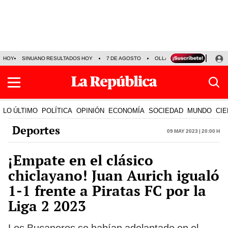
HOY
SINUANO RESULTADOS HOY
7 DE AGOSTO
OLLANTA HUMALA
PAPA
LO ÚLTIMO
POLÍTICA
OPINIÓN
ECONOMÍA
SOCIEDAD
MUNDO
CIE
Deportes
09 May 2023 | 20:00 h
¡Empate en el clásico
chiclayano! Juan Aurich igualó
1-1 frente a Piratas FC por la
Liga 2 2023