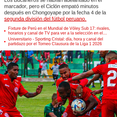
Los Bucaneros se habían adelantado en el
marcador, pero el Ciclón empató minutos
después en Chongoyape por la fecha 4 de la
segunda división del fútbol peruano.
Fixture de Perú en el Mundial de Vóley Sub 17: rivales,
horarios y canal de TV para ver a la selección en el
torneo
Universitario - Sporting Cristal: día, hora y canal del
partidazo por el Torneo Clausura de la Liga 1 2026