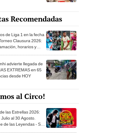
tas Recomendadas
os de Liga 1 en la fecha
 Torneo Clausura 2026:
amación, horarios y
 ver
hi advierte llegada de
IAS EXTREMAS en 65
ncias desde HOY
mos al Circo!
de las Estrellas 2026:
 Julio al 30 Agosto.
e de las Leyendas - San
l