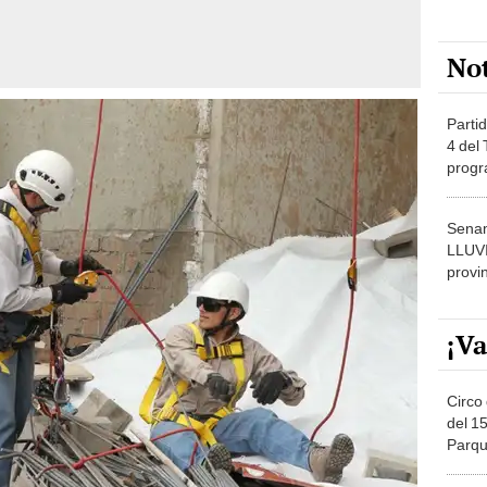
No
Partid
4 del
progr
dónde
Senam
LLUV
provi
¡Va
Circo 
del 15
Parqu
Migue