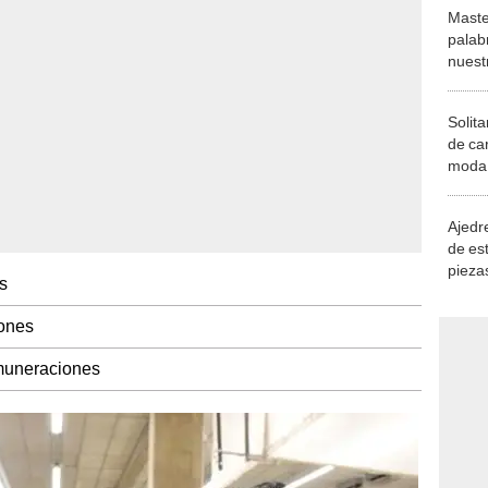
Maste
palab
nuest
Solita
de ca
moda.
demue
Ajedre
de es
piezas
s
consi
iones
emuneraciones