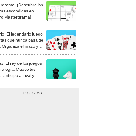
rgrama: ¡Descubre las
ras escondidas en
ro Mastergrama!
rio: El legendario juego
rtas que nunca pasa de
 Organiza el mazo y
stra tu habilidad.
z: El rey de los juegos
trategia. Mueve tus
, anticipa al rival y
gue el jaque mate.