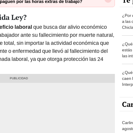
Te 
paguen por las horas extras de trabajo?
ida Ley?
¿Por 
a las 
eficio laboral
que busca dar alivio económico
Chicl
rabajador ante su fallecimiento por muerte natural,
 total, sin importar la actividad económica que
¿Qué 
estás
ente o enfermedad que llevó al fallecimiento del
las i
nada laboral, ya que otorga protección las 24
comu
¿Qué 
caen 
Inter
y pos
Car
Carli
agost