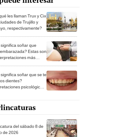
puede interesar
qué les llaman Trux y Cix
ciudades de Trujillo y
ayo, respectivamente?
significa soñar que
 embarazada? Estas son
nterpretaciones más
nes
significa soñar que se te
los dientes?
pretaciones psicológicas
ibles explicaciones
lincaturas
ncatura del sábado 8 de
o de 2026