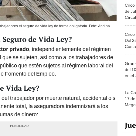
Circo
de Jul
Círcul
bajadores el seguro de vida ley de forma obligatoria. Foto: Andina
Circo
l Seguro de Vida Ley?
Del 2
Costa
ctor privado
, independientemente del régimen
l que se sujeten, así como a los trabajadores de
Gran 
público que estén sujetos al régimen laboral del
del 10
 de Fomento del Empleo.
en el
e Vida Ley?
La Ca
 del trabajador por muerte natural, accidental o si
17 de 
Mega 
ente total, la aseguradora indemnizará a los
sumas de dinero:
Ju