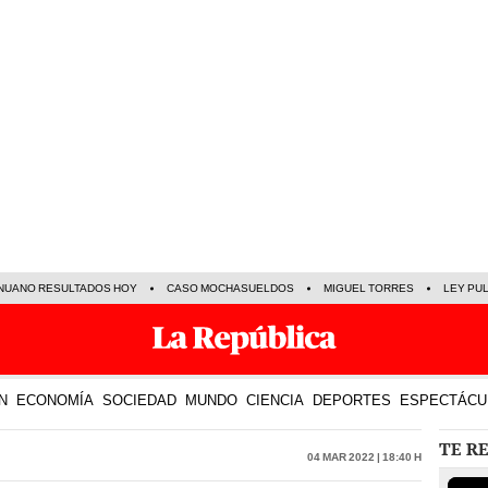
NUANO RESULTADOS HOY
CASO MOCHASUELDOS
MIGUEL TORRES
LEY PU
N
ECONOMÍA
SOCIEDAD
MUNDO
CIENCIA
DEPORTES
ESPECTÁCU
TE R
04 Mar 2022 | 18:40 h