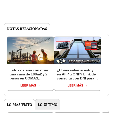
NOTAS RELACIONADAS
Esto costaría construir
¿Cómo saber si estoy
una casa de 100m2 y 2
en AFP u ONP? Link de
pisos en COMAS,
consulta con DNI para
CARABAYLLO y otros
ver en qué fondo de
LEER MÁS
LEER MÁS
distritos de LIMA
pensiones estás
NORTE
LO MÁS VISTO
LO ÚLTIMO