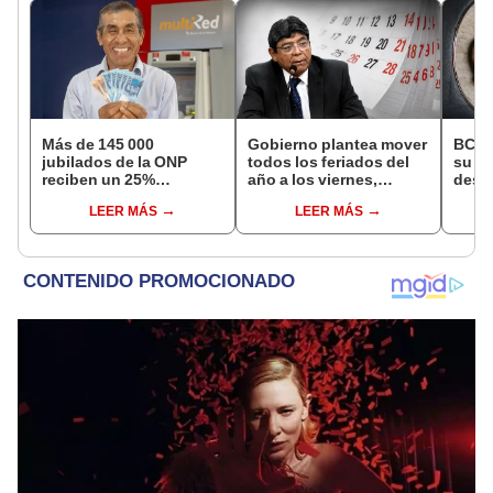
Más de 145 000
Gobierno plantea mover
BCR 
jubilados de la ONP
todos los feriados del
su Di
reciben un 25%
año a los viernes,
desig
adicional en su pensión
excepto 28 de julio,
repre
LEER MÁS
LEER MÁS
en agosto
Navidad y Año Nuevo
Ejecu