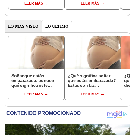
LEER MÁS
LEER MÁS
celuli
LO MÁS VISTO
LO ÚLTIMO
Soñar que estás
¿Qué significa soñar
¿Qué 
embarazada: conoce
que estás embarazada?
que s
qué significa este
Estas son las
dient
interesante sueño
interpretaciones más
pres
LEER MÁS
LEER MÁS
comunes