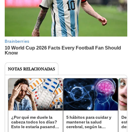
NOTAS RELACIONADAS
¿Por qué me duele la
5 hábitos para cuidar y
Descu
cabeza todos los días?
mantener la salud
esta 
Esto le estaría pasando
cerebral, según la
desc
a tu cuerpo
ciencia
ojera