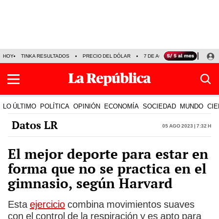
HOY
TINKA RESULTADOS
PRECIO DEL DÓLAR
7 DE AGOSTO
OLLANTA H
LO ÚLTIMO
POLÍTICA
OPINIÓN
ECONOMÍA
SOCIEDAD
MUNDO
CIE
Datos LR
05 Ago 2023 | 7:32 h
El mejor deporte para estar en
forma que no se practica en el
gimnasio, según Harvard
Esta
ejercicio
combina movimientos suaves
con el control de la respiración y es apto para