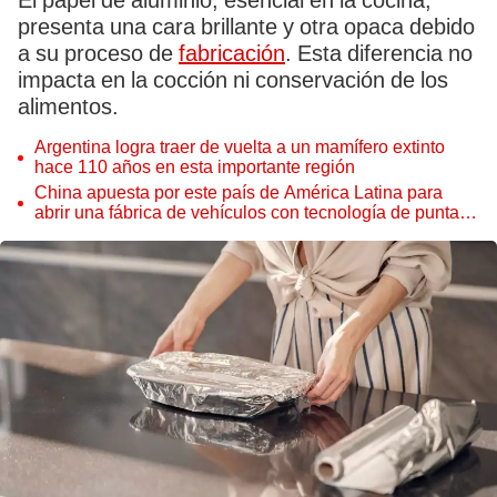
El papel de aluminio, esencial en la cocina,
presenta una cara brillante y otra opaca debido
a su proceso de
fabricación
. Esta diferencia no
impacta en la cocción ni conservación de los
alimentos.
Argentina logra traer de vuelta a un mamífero extinto
hace 110 años en esta importante región
China apuesta por este país de América Latina para
abrir una fábrica de vehículos con tecnología de punta:
promete transformar el mercado regional