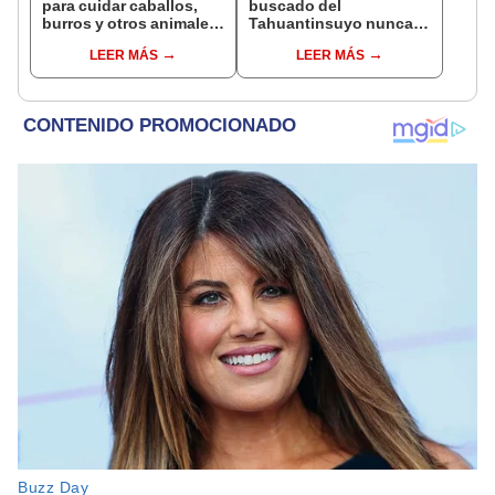
para cuidar caballos,
buscado del
burros y otros animales
Tahuantinsuyo nunca
rescatados en Nueva
estuvo donde todos
LEER MÁS
LEER MÁS
Zelanda: ofrecerán
pensaban? Una nueva
alojamiento gratis
teoría reabre el misterio
de Atahualpa