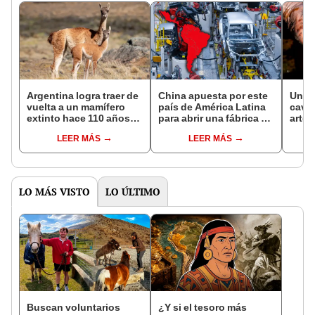
Argentina logra traer de
China apuesta por este
Un ag
vuelta a un mamífero
país de América Latina
cava
extinto hace 110 años
para abrir una fábrica de
artes
en esta importante
vehículos con
agua 
LEER MÁS
LEER MÁS
región
tecnología de punta:
desc
promete transformar el
crudo
mercado regional
de p
LO MÁS VISTO
LO ÚLTIMO
Buscan voluntarios
¿Y si el tesoro más