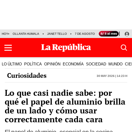
HOY
OLLANTA HUMALA
JANET TELLO
7 DE AGOSTO
TINKA RESULTADOS
LO ÚLTIMO
POLÍTICA
OPINIÓN
ECONOMÍA
SOCIEDAD
MUNDO
CIE
Curiosidades
30 May 2026 | 14:23 h
Lo que casi nadie sabe: por
qué el papel de aluminio brilla
de un lado y cómo usar
correctamente cada cara