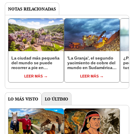
NOTAS RELACIONADAS
La ciudad más pequeña
'La Granja', el segundo
¿Para
del mundo se puede
yacimiento de cobre del
pequ
recorrer a pie en
mundo en Sudamérica:
tus 
minutos: cabe en
usaría agua de mar y
respu
LEER MÁS
LEER MÁS
menos de 3 campos de
llevaría mineral por
sorp
fútbol
ducto hasta la costa
LO MÁS VISTO
LO ÚLTIMO