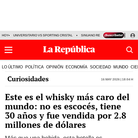
HOY
UNIVERSITARIO VS SPORTING CRISTAL
SINUANO RESULTADOS HOY
CA
LO ÚLTIMO
POLÍTICA
OPINIÓN
ECONOMÍA
SOCIEDAD
MUNDO
CIE
Curiosidades
16 May 2026 | 18:04 h
Este es el whisky más caro del
mundo: no es escocés, tiene
30 años y fue vendida por 2.8
millones de dólares