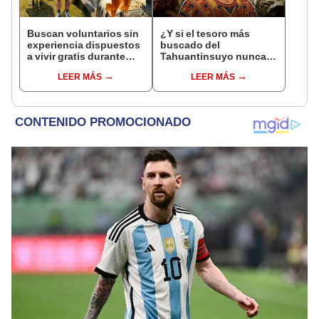
Buscan voluntarios sin
¿Y si el tesoro más
experiencia dispuestos
buscado del
a vivir gratis durante
Tahuantinsuyo nunca
una semana: para
estuvo donde todos
LEER MÁS
LEER MÁS
cuidar caballos, burros
pensaban? Una nueva
y otros animales
teoría reabre el misterio
rescatados en un
de Atahualpa
refugio por 2 horas