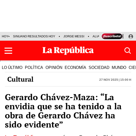
HOY
SINUANO RESULTADOS HOY
JORGE MESSI
ALIANZA LIMA VS SPORT BO
LO ÚLTIMO
POLÍTICA
OPINIÓN
ECONOMÍA
SOCIEDAD
MUNDO
CIE
Cultural
27 Nov 2025 | 15:00 h
Gerardo Chávez-Maza: “La
envidia que se ha tenido a la
obra de Gerardo Chávez ha
sido evidente”