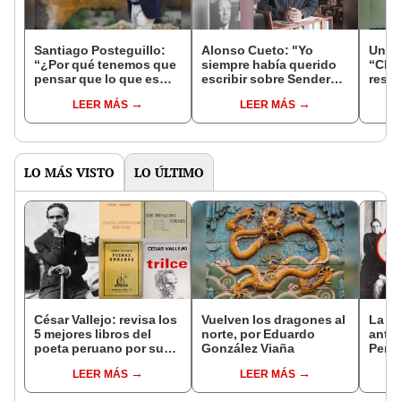
Santiago Posteguillo:
Alonso Cueto: "Yo
Una p
“¿Por qué tenemos que
siempre había querido
“Chav
pensar que lo que es
escribir sobre Sendero y
resca
popular nunca va a ser
la época de Sendero"
LEER MÁS
LEER MÁS
parte del canon
literario?”
LO MÁS VISTO
LO ÚLTIMO
César Vallejo: revisa los
Vuelven los dragones al
La fa
5 mejores libros del
norte, por Eduardo
antig
poeta peruano por sus
González Viaña
Perú:
130 años
estu
LEER MÁS
LEER MÁS
se en
ante