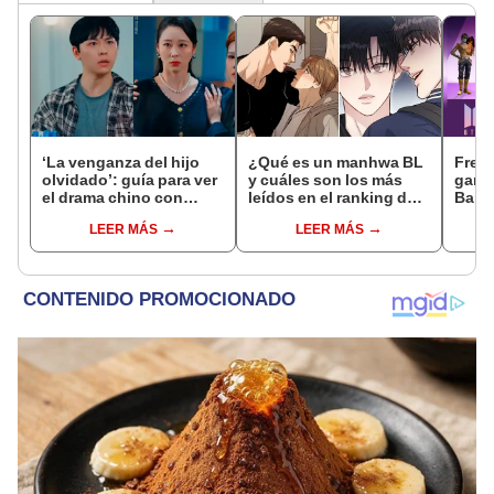
‘La venganza del hijo
¿Qué es un manhwa BL
Free 
olvidado’: guía para ver
y cuáles son los más
ganar
el drama chino con
leídos en el ranking de
Bang
subtítulos en español
Lezhin ES?
conse
LEER MÁS
LEER MÁS
online y gratis