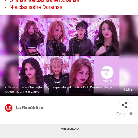
Últimas noticias sobre Doramas
Noticias sobre Doramas
Z-Girls estaba conformado por (de izquierda a derecha): Bell, Priyanka, Carlyn,
1
/
8
Queen, Joanne & Vanya.
La República
Compartir