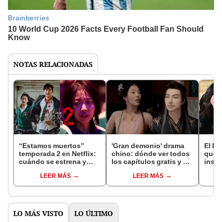
NOTAS RELACIONADAS
“Estamos muertos”
'Gran demonio' drama
El k-
temporada 2 en Netflix:
chino: dónde ver todos
que 
cuándo se estrena y
los capítulos gratis y en
inspi
avances de la
subespañol
de am
LEER MÁS
LEER MÁS
temporada
de S
LO MÁS VISTO
LO ÚLTIMO