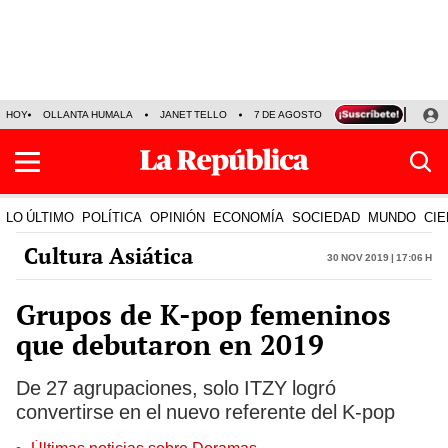
HOY
OLLANTA HUMALA
JANET TELLO
7 DE AGOSTO
TINKA RESULTADOS
LO ÚLTIMO
POLÍTICA
OPINIÓN
ECONOMÍA
SOCIEDAD
MUNDO
CIE
Cultura Asiática
30 Nov 2019 | 17:06 h
Grupos de K-pop femeninos
que debutaron en 2019
De 27 agrupaciones, solo ITZY logró
convertirse en el nuevo referente del K-pop